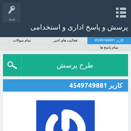
ورود
پرسش و پاسخ اداری و استخدامی
کاربر 4549749881
فعالیت های اخیر
تمام سوالات
تمام پاسخ ها
طرح پرسش
کاربر 4549749881