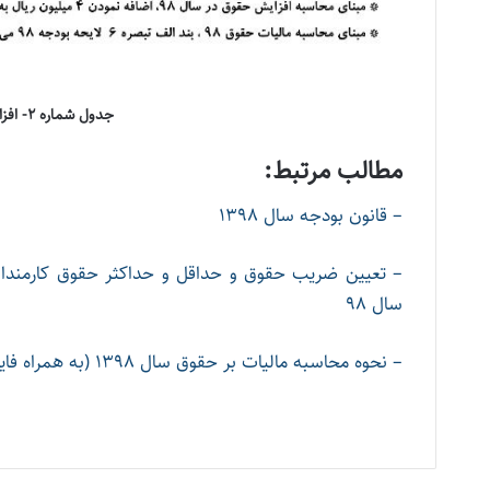
جدول شماره 2- افزایش حقوق با فرض افزایش تا 10 درصد
مطالب مرتبط:
– قانون بودجه سال 1398
– تعیین ضریب حقوق و حداقل و حداکثر حقوق کارمندا
سال 98
– نحوه محاسبه مالیات بر حقوق سال 1398 (به همراه فایل اکسل)