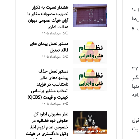
هشدار نسبت به تکرار
موضوع از این قرار بود که نمایندگان برای سال آینده مصوب کردند ۴۰۰ هزار تومان ثابت به حقوق‌ها اضافه شود و علاوه بر آن تا ۱۰
تصویب مصوبات مغایر با
‌ها
آرای هیأت عمومی دیوان
 و
عدالت اداری
۱۵ مرداد‌ماه ۱۴۰۵
دستورالعمل پیمان های
فاقد تعدیل
۱۵ مرداد‌ماه ۱۴۰۵
محمدباقر نوبخت رئیس سازمان برنامه و بودجه در برنامه گفتگوی ویژه خبری در تاریخ ۱۳ اسفندماه در این باره با تاکید بر اینکه ۳۲
دستورالعمل حذف
 بگیر
پيشنهادهای مالی
نامتناسب در فرايند
که تنها
انتخاب مشاور براساس
فراد را اضافه
كيفيت و قيمت (QCBS)
۱۴ مرداد‌ماه ۱۴۰۵
نظر مشورتی اداره کل
میزان حقوق
حقوقی قوه قضائیه در
خصوص عدم لزوم اخذ
ر مالیات) از ۱۵ درصد تا ۲۰ درصد ثبت
وکیل دادگستری در هیئت