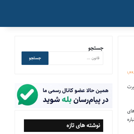
جستجو
جستجو
1,44
رت
به یکی از بحث‌های
س به یکباره
نوشته های تازه