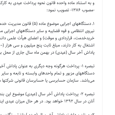
-مصوب ۱۳۸۶- تصویب نمود:
نیروی انتظامی و قوه قضاییه و سایر دستگاههای اجرایی 
خریدخدمت، قراردادی و موقت) و اعضای هیأت علمی دانش
پاداش آخر سال (عیدی) در بهمن ماه سال جاری از محل ب
تبصره ۱- پرداخت هرگونه وجه دیگری به عنوان پاداش 
دستگاههای مزبور و تمام واحدهای وابسته و تابعه و سایر 
می‌باشد. سازمان حسابرسی یا حسابرسان قانونی شرکتها مکل
تبصره ۲- پرداخت پاداش آخر سال (عیدی) موضوع این
آنان در سال ۱۳۹۲ خواهد بود. در هر حال میزان عیدی اینگونه افراد از پنجاه درصد (۵۰%) رقم مذکور کمتر نخواهد بود.
۲- میزان پرداخت پاداش آخر سال (عیدی) بازنشستگان، م