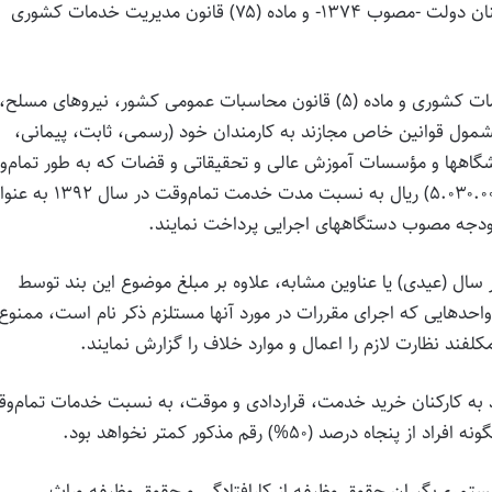
و به استناد ماده واحده قانون نحوه پرداخت عیدی به کارکنان دولت -مصوب ۱۳۷۴- و ماده (۷۵) قانون مدیریت خدمات کشوری
۱ـ دستگاههای اجرایی موضوع ماده (۵) قانون مدیریت خدمات کشوری و ماده (۵) قانون محاسبات عمومی کشور، نیروهای مسلح،
مشمول قوانین خاص مجازند به کارمندان خود (رسمی، ثابت، پیمانی،
گاهها و مؤسسات آموزش عالی و تحقیقاتی و قضات که به طور تمام‌و
اشتغال به کار دارند، مبلغ ثابت پنج‌ میلیون و سی هزار (۵.۰۳۰.۰۰۰) ریال به نسبت مدت خدمت تمام‌وق
ودجه مصوب دستگاههای اجرایی پرداخت نمایند.
آخر سال (عیدی) یا عناوین مشابه، علاوه بر مبلغ موضوع این بند توسط
واحدهایی که اجرای مقررات در مورد آنها مستلزم ذکر نام است، ممنوع
فند نظارت لازم را اعمال و موارد خلاف را گزارش نمایند.
 بند به کارکنان خرید خدمت، قراردادی و موقت، به نسبت خدمات تمام‌و
ستمری‌بگیران حقوق وظیفه از کارافتادگی و حقوق وظیفه وراث