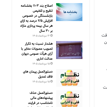
اصلاح بند ۳‏-۱۱ بخشنامه
تنقیح و تلخیص
بازنشستگی در خصوص
افزایش ۵‏‏‏‏‏‏‏‏‏/۲ درصد به ازای
هر سال بیمه پردازی مازاد
بر ۳۰‏ سال
قت
۱۶ مرداد‌ماه ۱۴۰۵
ت در سال ۱۳۹۲ به عنوان
هشدار نسبت به تکرار
تصویب مصوبات مغایر با
آرای هیأت عمومی دیوان
عدالت اداری
۱۵ مرداد‌ماه ۱۴۰۵
دستورالعمل پیمان های
فاقد تعدیل
۱۵ مرداد‌ماه ۱۴۰۵
قت
دستورالعمل حذف
پيشنهادهای مالی
نامتناسب در فرايند