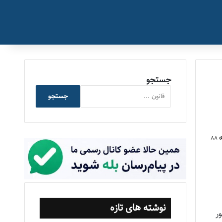
جستجو
جستجو
88
نوشته های تازه
مهور