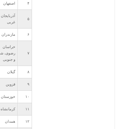
۴
اصفهان
آذربایجان
۵
غربی
۶
مازندران
خراسان
۷
رضوی، شم
و جنوبی
۸
گیلان
۹
قزوین
۱۰
خوزستان
۱۱
کرمانشاه
۱۲
همدان