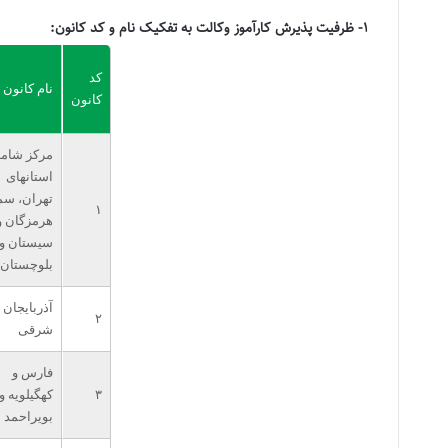
1- ظرفیت پذیرش کارآموز وکالت به تفکیک نام و کد کانون:
کد
نام کانون
کانون
مرکز شام
استانهای
تهران، سم
۱
هرمزگان و
سیستان و
بلوچستان
آذربایجان
۲
شرقی
فارس و
۳
کهگیلویه و
بویراحمد