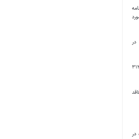
امه
ورد
 در
ر کارت یا گواهی پایان خدمت یا معافیت دائم بدون حاشیه‌های زاید و با فرمت jpg و با سایز حدود ۲۱۳ در ۳۱۲
اقد
 در