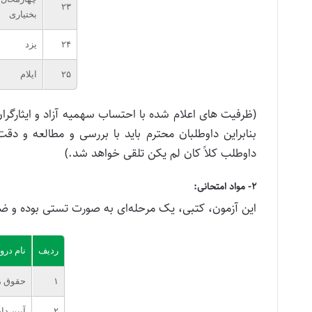
۲۳
بختیاری
۲۴
یزد
۲۵
ایلام
(ظرفیت های اعلام شده با احتساب سهمیه آزاد و ایثارگرا
بنابراین داوطلبان محترم باید با بررسی و مطالعه و دق
داوطلب کلاً کان لم یکن تلقی خواهد شد.)
۲- مواد امتحانی:
این آزمون، کتبی، یک مرحله‌ای به صورت تستی بوده و ض
ردیف
نام در
۱
حقوق م
۲
آیین د