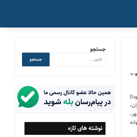
جستجو
جستجو
96
دا)
ان،
ر،
انه
نوشته های تازه