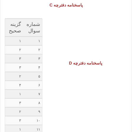
پاسخنامه دفترچه C
شماره
گزینه
سوال
صحیح
۱
۱
۲
۲
۳
۳
پاسخنامه دفترچه D
۳
۴
۲
۵
۴
۶
۱
۷
۳
۸
۲
۹
۳
۱۰
۱
۱۱