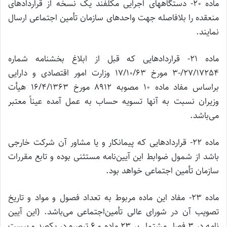
ماده 20- دستگاههای اجرایی مکلفند یک نسخه از قراردادهای
منعقده را بلافاصله جهت واحدهای سازمان تأمین اجتماعی ارسال
نمایند.
ماده 21- قراردادهایی که قبل از ابلاغ بخشنامه شماره
27/17254/-3 مورخ 17/10/63 وزارت امور اقتصادی و دارایی
براساس مفاد ماده 10 مصوبه 8912 مورخ 16/4/1363 هیأت
وزیران نسبت به آنها تسویه حساب به عمل آمده عیناً معتبر
می‌باشد.
ماده 22- قراردادهایی که پیمانکار و یا مشاور آن شرکت خارجی
باشد از شمول ضوابط این آیین‌نامه مستثنی بوده و تابع مقررات
سازمان تأمین اجتماعی خواهد بود.
ماده 23- مفاد این ماده مربوط به تعداد فصول و مواد و تاریخ
تصویب آن در شورای عالی تأمین‌اجتماعی می‌باشد. (این آیین
نامه در 3 فصل مشتمل بر 23 ماده و 6 تبصره در یکصد و بیست