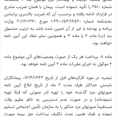
شماره 2510 را تأیید ننموده است، پیمان با همان ضریب مندرج
در قرارداد ادامه یافته و برحسب آن که ضریب بالاسری براساس
بخشنامه شماره 6900/54/16520-1 مورخ 20/12/1360 وزارت
برنامه و بودجه یا غیر از آن تعیین شده باشد به ترتیب مشمول
بند (ب) ماده 6 یا ماده 3 و همچنین سایر مفاد این آیین نامه
خواهند بود.
ماده‌ 8- پرداخت هر یک از صورت وضعیت‌های آتی موضوع ماده
6 موکول به اجرای مقررات ماده 2 آیین نامه خواهد بود.
تبصره- در مورد کارکردهای قبل از تاریخ 16/4/1363، پیمانکاران
بایستی حداکثر ظرف مدت 2 ماه از تاریخ ابلاغ آیین نامه
صورتهای مزد گذشته خود را تهیه (در صورتی که قبلاً تهیه
ننموده‌اند) و در صورت عدم دسترسی به ناظر مقیم وقت
مستقیماً صورتهای مزد مذکور را به سازمان تأمین اجتماعی تسلیم
نموده و ظرف همین مدت تکلیف پرداخت حق بیمه صورت