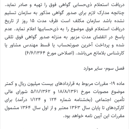
دریافت استعلام ذی‌حسابی گواهی فوق را تهیه و صادر نماید.
چنانچه مدارک لازم برای صدور گواهی مذکور به سازمان تسلیم
نشده باشد سازمان مکلف است ظرف مدت 15 روز از تاریخ
دریافت استعلام فوق موضوع را به ذی‌حسابیها اعلام نماید. عدم
پاسخ در انقضای مدت مزبور به منزله صدور گواهی فوق تلقی
شده و پرداخت آخرین صورتحساب یا قسط مهندس مشاور یا
کارشناس بلامانع می‌باشد. (اصلاحی مورخ 6/6/1364)
فصل سوم- سایر موارد
ماده 19- مقررات مربوط به قراردادهای بیست میلیون ریال و کمتر
موضوع مصوبات مورخ 18/8/1361 و 5/11/1362 شورای عالی
تأمین اجتماعی (بخشنامه شماره 124 و 1/124 درآمد) برای
کارکردهای تا پایان سال 1363 معتبر و از اول سال 1364 مشمول
مقررات این آیین نامه خواهد بود.