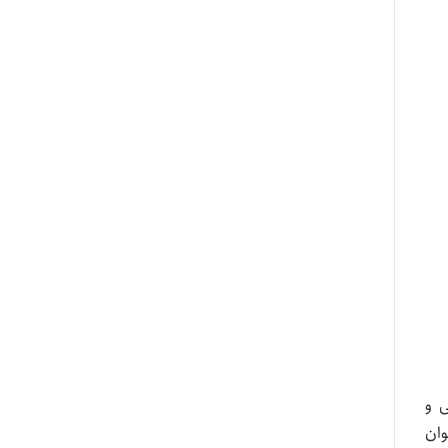
ی و
وان