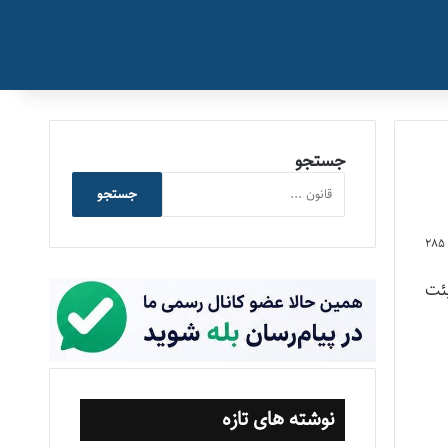
جستجو
جستجو
285
ک (تصویب‌نامه شماره 50031/ت55975هـ مورخ 27/4/1398 هیئت
نوشته های تازه