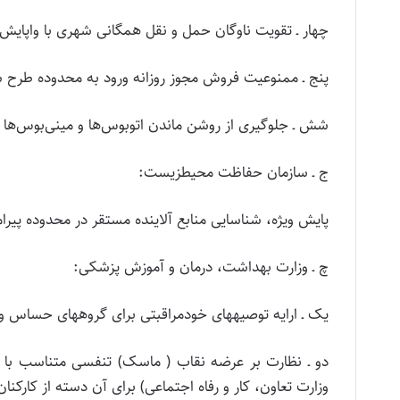
چهار ـ تقویت ناوگان حمل و نقل همگانی شهری با واپایش
پنج ـ ممنوعیت فروش مجوز روزانه ورود به محدوده طرح ش
شش ـ جلوگیری از روشن ماندن اتوبوس‌ها و مینی‌­بوس‌ها در
ج ـ سازمان حفاظت محیط­زیست:
پایش ویژه، شناسایی منابع آلاینده مستقر در محدوده پیر
چ ـ وزارت بهداشت، درمان و آموزش پزشکی:
یک ـ ارایه توصیه­های خودمراقبتی برای گروه­های حساس و 
دو ـ نظارت بر عرضه نقاب ( ماسک) تنفسی متناسب با نو
وزارت تعاون، کار و رفاه اجتماعی) برای آن دسته از کا