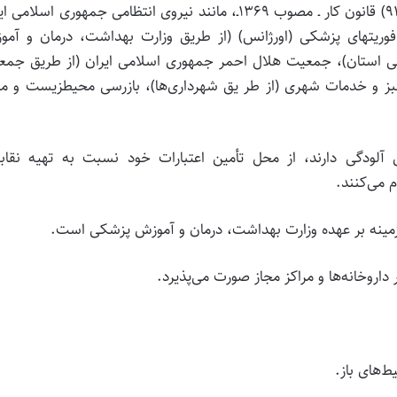
وظیفه خدمتی آنها مشخص شده است، به استناد ماده (۹۱) قانون کار ـ مصوب ۱۳۶۹ـ، مانند نیروی انتظامی جمهوری اسلا
ی فوریت­های پزشکی (اورژانس) (از طریق وزارت بهداشت، درمان و آم
ی استان)، جمعیت هلال احمر جمهوری اسلامی ایران (از طریق جمع
بز و خدمات شهری (از طر یق شهرداری‌ها)، بازرسی محیط­زیست و مو
عرض آلودگی دارند، از محل تأمین اعتبارات خود نسبت به تهیه نقاب­
 می‌­کنند.
‌های باز.