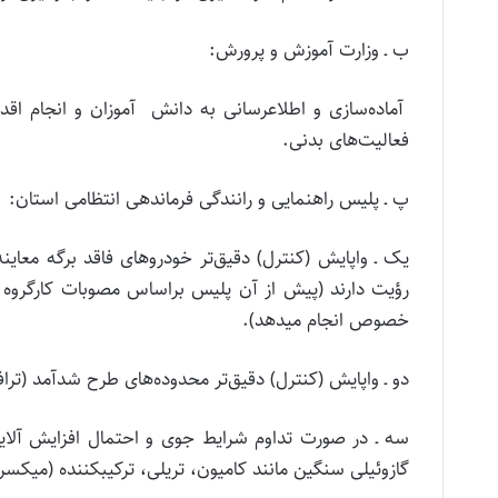
ب ـ وزارت آموزش و پرورش:
آماده­‌سازی و اطلاع­رسانی به دانش ­ آموزان و انجام 
فعالیت‌های بدنی.
پ ـ پلیس راهنمایی و رانندگی فرماندهی انتظامی استان:
یک ـ واپایش (کنترل) دقیق‌تر خودروهای فاقد برگه معاین
رؤیت دارند (پیش از آن پلیس براساس مصوبات کارگروه اس
خصوص انجام می­دهد).
دو ـ واپایش (کنترل) دقیق‌تر محدوده‌های طرح شدآمد (ت
سه ـ در صورت تداوم شرایط جوی و احتمال افزایش آلای
گازوئیلی سنگین مانند کامیون، تریلی، ترکیب­کننده (میک