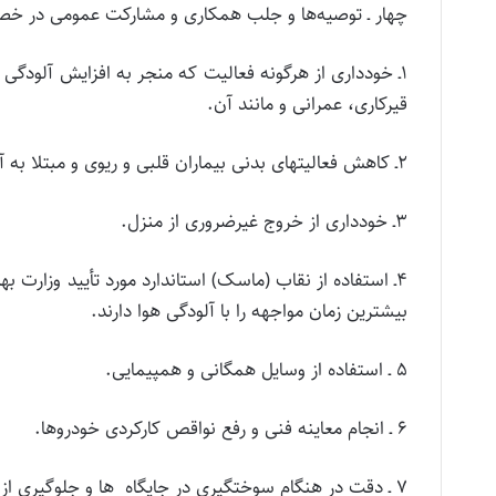
چهار ـ توصیه‌ها و جلب همکاری و مشارکت عمومی در خصوص 
۱ـ خودداری از هرگونه فعالیت که منجر به افزایش آلودگ
قیرکاری، عمرانی و مانند آن.
۲ـ کاهش فعالیت­های بدنی بیماران قلبی و ریوی و مبتلا به آسم، به خصوص در فضای باز.
۳ـ خودداری از خروج غیرضروری از منزل.
۴ـ استفاده از نقاب (ماسک) استاندارد مورد تأیید وزارت
بیشترین زمان مواجهه را با آلودگی هوا دارند.
۵ ـ استفاده از وسایل همگانی و هم­پیمایی.
۶ ـ انجام معاینه فنی و رفع نواقص کارکردی خودروها.
۷ ـ دقت در هنگام سوختگیری در جایگاه ­ ها و جلوگیری از سرریز شدن بنزین و سایر سوخت­ها.