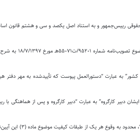
23/4 به پیشنهاد معاونت حقوقی رییس‌جمهور و به استناد اصل یکصد و سی و هشتم قانون ا
آیین‌نامه اجرایی تبصره (3) ماده (3) قانون هوای پاک موضوع تصویب‌نامه شماره 95201/ت1
لعمل ابلاغی وزیر کشور” به عبارت “دستورالعمل پیوست که تأییدشده به مهر دفتر ه
گروه و در غیاب ایشان دبیر کارگروه” به عبارت “دبیر کارگروه و پس از هماهنگی با ر
3- در بند (پ) ماده (5)‌بعد از عبارت “آلودگی هوا” عبارت “، محدود به وقوع هر یک از طبقات کیفی