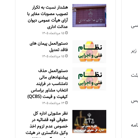
هشدار نسبت به تکرار
تصویب مصوبات مغایر با
آرای هیأت عمومی دیوان
ساسی
عدالت اداری
۱۵ مرداد‌ماه ۱۴۰۵
دستورالعمل پیمان های
5507هـ مورخ 18/7/1397 به شرح زیر
فاقد تعدیل
۱۵ مرداد‌ماه ۱۴۰۵
دستورالعمل حذف
یئت
پيشنهادهای مالی
نامتناسب در فرايند
انتخاب مشاور براساس
كيفيت و قيمت (QCBS)
ییس
۱۴ مرداد‌ماه ۱۴۰۵
نظر مشورتی اداره کل
حقوقی قوه قضائیه در
ت موضوع ماده (3) این آیین‌نامه
خصوص عدم لزوم اخذ
وکیل دادگستری در هیئت