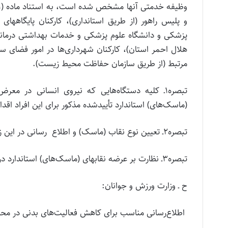
و پلیس راهور (از طریق استانداری)، کارکنان پایگاه­ها
پزشکی و دانشگاه علوم پزشکی و خدمات بهداشتی درمان
هلال احمر استان)، کارکنان شهرداری‌ها در امور فضای س
مرتبط (از طریق سازمان حفاظت محیط زیست).
تبصره۱ـ کلیه دستگاه‌هایی که نیروی انسانی در م
(ماسک‌های) استاندارد تأییدشده مذکور برای این افراد اقدام
تبصره۲ـ تعیین نوع نقاب (ماسک) و اطلاع ­ رسانی در این زمینه بر عهده وزارت بهداشت، درمان و آموزش پزشکی است.
تبصره۳ـ نظارت بر عرضه نقاب­های (ماسک‌های) استاندارد در داروخانه‌ها و مراکز مجاز صورت می‌پذیرد.
ح ـ وزارت ورزش و جوانان:
اطلاع­‌رسانی مناسب برای کاهش فعالیت‌های بدنی در محیط