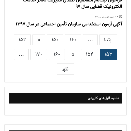
فراخوان ثبت‌نام متقاضیان تصدی مدیریت دفاتر خدمات
الکترونیک قضایی سال ۹۷
۱۲ اسفند‌ماه ۱۴۰۰
آگهی آزمون استخدامی سازمان تأمین اجتماعی در سال 1397
ابتدا
...
140
150
«
152
...
170
160
»
154
153
انتها
دانلود فایل‌های کاربردی