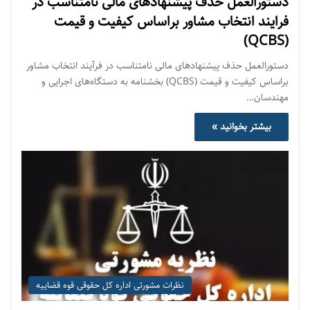
دستورالعمل حذف پيشنهادهای مالی نامتناسب در
فرايند انتخاب مشاور براساس كيفيت و قيمت
(QCBS)
دستورالعمل حذف پيشنهادهای مالی نامتناسب در فرآيند انتخاب مشاور
براساس كيفيت و قيمت (QCBS) بخشنامه به دستگاه‌های اجرایی و
مهندسان…
بیشتر بخوانید »
نظرات مشورتی اداره کل حقوقی قوه قضاییه