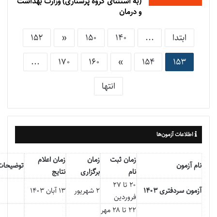
(به استثنای گروه پرستاری) وزارت بهداشت
و درمان
ابتدا
...
140
150
«
152
...
170
160
»
154
153
انتها
اطلاعات آزمون‌ها
زمان ثبت
زمان
زمان اعلام
نام آزمون
توضیحات
نام
برگزاری
نتایج
۲۰ تا ۲۷
آزمون سردفتری ۱۴۰۳
۲ شهریور
۱۳ آبان ۱۴۰۳
فروردین
۲۲ تا ۲۸ مهر