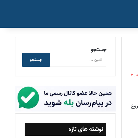
جستجو
جستجو
31,0
روع
نوشته های تازه