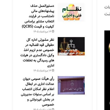
دستورالعمل حذف
حات
پيشنهادهای مالی
شت
نامتناسب در فرايند
انتخاب مشاور براساس
كيفيت و قيمت (QCBS)
۱۴ مرداد‌ماه ۱۴۰۵
نظر مشورتی اداره کل
حقوقی قوه قضائیه در
خصوص عدم لزوم اخذ
وکیل دادگستری در هیئت
های رسیدگی به تخلفات
اداری
۱۴ مرداد‌ماه ۱۴۰۵
رأی هیأت عمومی دیوان
عدالت اداری در ابطال
اعلام نظر امکان انتصاب
بر اساس سنوات مدیریتی
در بخش غیردولتی و
خصوصی
۱۳ مرداد‌ماه ۱۴۰۵