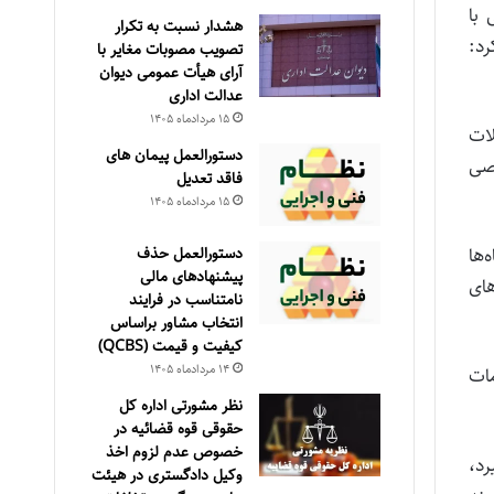
 با
هشدار نسبت به تکرار
د:
تصویب مصوبات مغایر با
آرای هیأت عمومی دیوان
عدالت اداری
۱۵ مرداد‌ماه ۱۴۰۵
شکلات
دستورالعمل پیمان های
وصی
فاقد تعدیل
۱۵ مرداد‌ماه ۱۴۰۵
دستورالعمل حذف
‌ها
پيشنهادهای مالی
ای
نامتناسب در فرايند
انتخاب مشاور براساس
كيفيت و قيمت (QCBS)
۱۴ مرداد‌ماه ۱۴۰۵
مات
نظر مشورتی اداره کل
حقوقی قوه قضائیه در
خصوص عدم لزوم اخذ
رد،
وکیل دادگستری در هیئت