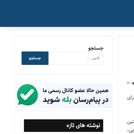
جستجو
جستجو
40
رای
ین
نوشته های تازه
یی،