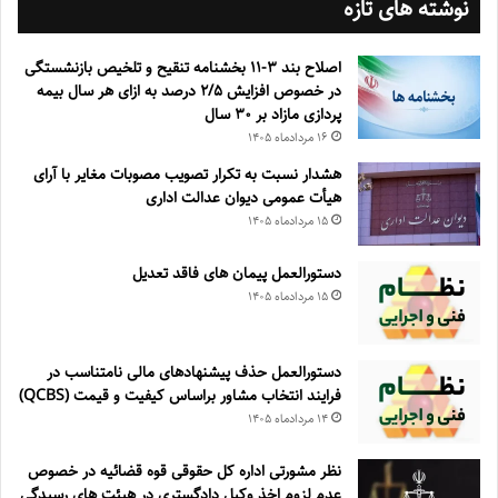
نوشته های تازه
اصلاح بند ۳‏-۱۱ بخشنامه تنقیح و تلخیص بازنشستگی
در خصوص افزایش ۵‏‏‏‏‏‏‏‏‏/۲ درصد به ازای هر سال بیمه
پردازی مازاد بر ۳۰‏ سال
۱۶ مرداد‌ماه ۱۴۰۵
هشدار نسبت به تکرار تصویب مصوبات مغایر با آرای
هیأت عمومی دیوان عدالت اداری
۱۵ مرداد‌ماه ۱۴۰۵
دستورالعمل پیمان های فاقد تعدیل
۱۵ مرداد‌ماه ۱۴۰۵
دستورالعمل حذف پيشنهادهای مالی نامتناسب در
فرايند انتخاب مشاور براساس كيفيت و قيمت (QCBS)
۱۴ مرداد‌ماه ۱۴۰۵
نظر مشورتی اداره کل حقوقی قوه قضائیه در خصوص
عدم لزوم اخذ وکیل دادگستری در هیئت های رسیدگی