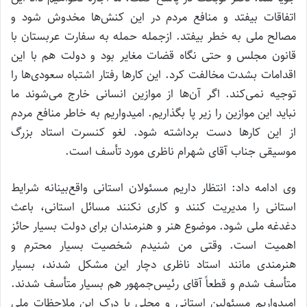
اتفاقات بیفتد و منافع مردم در این کنش‌ها مخدوش شود و
مصالح ملی به خطر بیفتد. ازجمله حمله به سفارت عربستان با
قانون مجلس و حتی نگاه قضات مغایر بود و دولت هم با این
اقدامات بشدت مخالفت کرد. این کارها رفتار اشتباه سعودی‌ها را
توجیه نمی‌کند. اگر آن‌ها از موازین انسانی خارج می‌شوند ما
نباید این موازین را زیر پا بگذاریم. امیدواریم به خاطر منافع مردم
از این کارها دست برداشته شود. لغو کنسرت استاد بزرگ
موسیقی جناب آقای شهرام ناظری مورد تأسف است.
وی ادامه داد: انتظار داریم مسئولان استانی واقع‌بینانه شرایط
استانی را مدیریت کنند و کاری نکنند مسائل استانی، باعث
دغدغه ملی شود. موضوع هنر و هنرمندان برای دولت بسیار حائز
اهمیت است. وقتی من شنیدم شخصیت بسیار محترم و
هنرمندی مانند استاد ناظری دچار این مشکل شدند، بسیار
متأسف شدم و قطعاً آقای رئیس‌جمهور هم بسیار متأسف شدند.
امیدواریم مسئولین استانی و محلی با درک این ملاحظات ملی