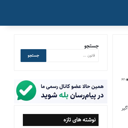
جستجو
جستجو
62
گير
نوشته های تازه