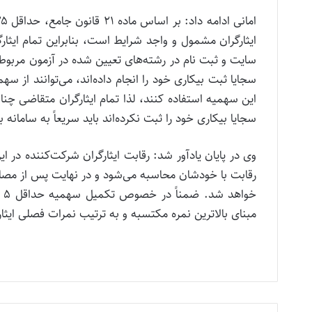
ايثارگران مشمول و واجد شرايط است، بنابراين تمام ايثار
سايت و ثبت نام در رشته‌های تعيين شده در آزمون مربوط ب
اين سهميه استفاده كنند، لذا تمام ايثارگران متقاضی چن
سجايا بيكاری خود را ثبت نکرده‌اند بايد سريعاً به سامانه
وی در پایان یادآور شد: رقابت ایثارگران شرکت‌کننده در 
مبنای بالاترين نمره مكتسبه و به ترتيب نمرات فصلی اي