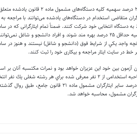
امانی ادامه داد: بر اساس ماده ۲۱ قانون جامع، حداقل ۲۵ درصد سهميه كليه دستگاه‌های مشمول ماده ۲ قانون
گران متقاضی استخدام در دستگاه‌های يادشده می‌توانند با مراجعه به 
ه دستگاه انتخابی خود شركت کنند. ضمناً تمام ايثارگرانی كه در سام
سجايا ثبت بيكاری خود را انجام داده‌اند، می‌توانند از سهميه حداقل ۲۵ درصد بهره مند شوند و افراد دانشجو و شاغل نمی‌تو
انچه واجد يكي از شرايط فوق (دانشجو و شاغل) نيستند و هنوز در سام
 بر خط در سايت ايثار مراجعه و بيكاری خود را ثبت کنند.
اين آزمون بين خود این عزیزان خواهد بود و نمرات مكتسبه آنان بر ا
رقابت با خودشان محاسبه می‌شود و در نهايت پس از مصاحبه استخدامی از ۲ نفر معرفی شده براي هر رشته شغلی يك نفر
خواهد شد. ضمناً در خصوص تكميل سهميه حداقل ۵ درصد ساير ايثارگران مشمول ماده ۲۱ قانون جامع، طبق روا
ثارگران مشمول، محاسبه خواهد شد.