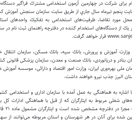
نام برای شركت در چهارمين آزمون استخدامی مشترك فراگير دستگاه‌
ال ۱۳۹۶ از روز دوشنبه ۲۹ خردادماه لغايت پنجم تيرماه سال جاري از طريق سايت سازمان سنجش آموزش 
 محل مورد تقاضا، ظرفیت‌های استخدامی به تفكيك واحدهای استان
ك از دستگاه‌های استخدام كننده در دفترچه راهنمای ثبت نام در س
ای وزارت آموزش و پرورش، بانك سپه، بانك مسكن، سازمان انتقال 
 بنادر و دريانوردی، بانك صنعت و معدن، سازمان پزشكی قانونی كش
ن ملی بهره‌وری ايران، وزارت امور اقتصاد و دارائی، موسسه آموزش ع
تان البرز جذب نيرو خواهند داشت.
 با اشاره به هماهنگی به عمل آمده با سازمان اداری و استخدامی كشو
 شغلی مربوط به ايثارگران كه از قبل با هماهنگی ادارات كل بني
شهيد و امور ايثارگران استان‌ها تفكيك شده‌اند به صو
يين شده برای آنان در هر شهرستان و استان مربوطه می‌توانند از سه