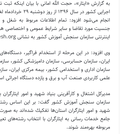
به گزارش «ایثار»، حجت الله امانی با بیان اینکه ثبت 
اجرایی كشور در س
انجام می‌شود افزود: تمام اطلاعات مربوط به شغل و
جنسيت مورد تقاضا و ساير شرايط عمومی و اختصاصی هر ي
اينترنتی سازمان سنجش آموزش كشور به نشانی www.sanjesh.org قرار خواهد گرفت.
وی افزود: در اين مرحله از استخدام فراگير، دستگاه‌ه
ايران، سازمان حسابرسی، سازمان دامپزشكی كشور، سازمان
سازمان اداری و استخدامی كشور، بيمه مركزی ايران، سازما
علمی كاربردی صنعت آب و برق و يازده دستگاه اجرائی اس
مدیرکل اشتغال و کارآفرینی بنیاد شهید و امور ایثارگران
سازمان سنجش آموزش كشور گفت: بر این اساس رشته‌های
جامع خدمات رسانی به ايثارگران با انتخاب رشته‌های تع
مربوطه بهره‌مند شوند.