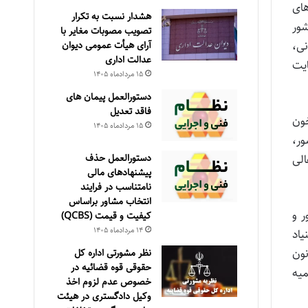
های
هشدار نسبت به تکرار
كشور
تصویب مصوبات مغایر با
ی،
آرای هیأت عمومی دیوان
عدالت اداری
ايت
۱۵ مرداد‌ماه ۱۴۰۵
دستورالعمل پیمان های
فاقد تعدیل
خون
۱۵ مرداد‌ماه ۱۴۰۵
ور،
دستورالعمل حذف
الی
پيشنهادهای مالی
نامتناسب در فرايند
انتخاب مشاور براساس
ر و
كيفيت و قيمت (QCBS)
۱۴ مرداد‌ماه ۱۴۰۵
اد
رت مجزا در دفترچه مشخص شده است و ايثارگران مشمول ماده ۲۱ قانون
نظر مشورتی اداره کل
حقوقی قوه قضائیه در
ميه
خصوص عدم لزوم اخذ
وکیل دادگستری در هیئت