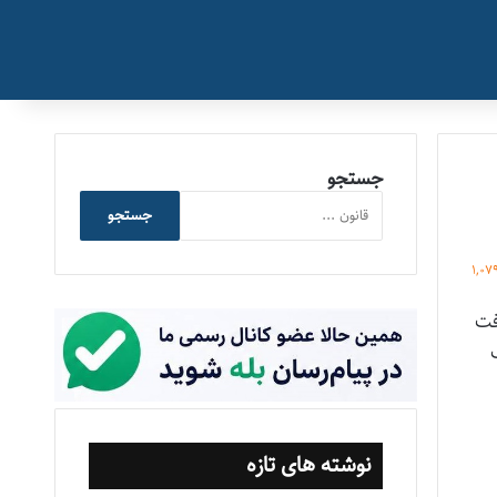
جستجو
جستجو
1,07
فت
یب
نوشته های تازه