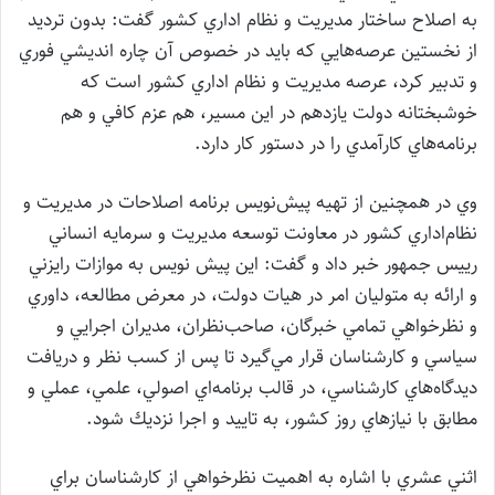
به اصلاح ساختار مديريت و نظام اداري كشور گفت: بدون ترديد
از نخستين عرصه‌هايي كه بايد در خصوص آن چاره انديشي فوري
و تدبير كرد، عرصه مديريت و نظام اداري كشور است كه
خوشبختانه دولت يازدهم در اين مسير، هم عزم كافي و هم
برنامه‌هاي كارآمدي را در دستور كار دارد.
وي در همچنين از تهيه پيش‌نويس برنامه اصلاحات در مديريت و
نظام‌اداري كشور در معاونت توسعه مديريت و سرمايه انساني
رييس جمهور خبر داد و گفت: اين پيش نويس به موازات رايزني
و ارائه به متوليان امر در هيات دولت، در معرض مطالعه، داوري
و نظرخواهي تمامي خبرگان، صاحب‌نظران، مديران اجرايي و
سياسي و كارشناسان قرار مي‌گيرد تا پس از كسب نظر و دريافت
ديدگاه‌هاي كارشناسي، در قالب برنامه‌اي اصولي، علمي، عملي و
مطابق با نيازهاي روز كشور، به تاييد و اجرا نزديك شود.
اثني عشري با اشاره به اهميت نظرخواهي از كارشناسان براي