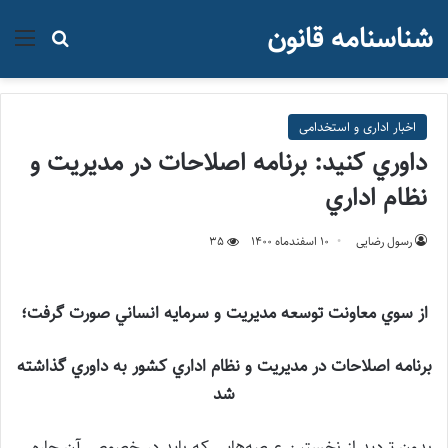
شناسنامه قانون
منو
جستجو ب
اخبار اداری و استخدامی
داوري كنيد: برنامه اصلاحات در مديريت و
نظام اداري
رسول رضایی
۱۰ اسفند‌ماه ۱۴۰۰
35
از سوي معاونت توسعه مديريت و سرمايه انساني صورت گرفت؛
برنامه اصلاحات در مديريت و نظام اداري كشور به داوري گذاشته
شد
بدون ترديد از نخستين عرصه‌هايي كه بايد در خصوص آن چاره