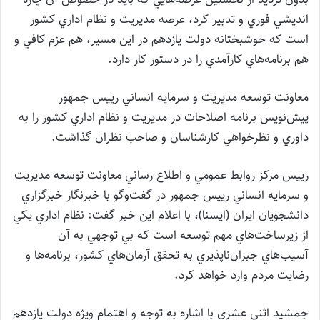
انديشي فوري و تدبير كرد، عرصه مديريت و نظام اداري كشور
است كه خوشبختانه دولت يازدهم در اين مسير، هم عزم كافي و
هم برنامه‌هاي كارآمدي را در دستور كار دارد.
معاونت توسعه مديريت و سرمايه انساني رييس جمهور
پيش‌نويس برنامه اصلاحات در مديريت و نظام اداري كشور را به
داوري و نظرخواهي كارشناسان و صاحب نظران گذاشت.
رييس مركز روابط عمومي و اطلاع رساني معاونت توسعه مديريت
و سرمايه انساني رييس جمهور در گفت‌وگو با خبرنگار خبرگزاري
دانشجويان ايران (ايسنا)، با اعلام اين خبر گفت: نظام اداري يكي
از زيرساخت‌هاي مهم توسعه است كه بي توجهي به آن
آسيب‌هاي جبران‌ناپذيري به تحقق آرمان‌هاي كشور، برنامه‌ها و
رضايت مردم وارد خواهد كرد.
جمشيد اثني عشري با اشاره به توجه و اهتمام ويژه دولت يازدهم