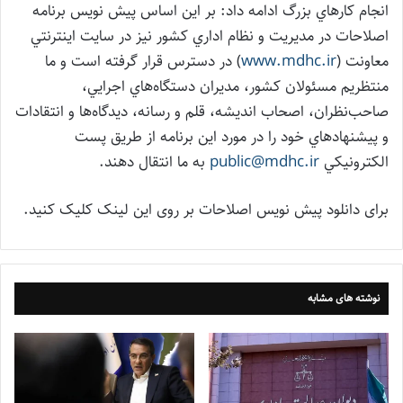
انجام كارهاي بزرگ ادامه داد: بر اين اساس پيش نويس برنامه
اصلاحات در مديريت و نظام اداري كشور نيز در سايت اينترنتي
معاونت (
www.mdhc.ir
) در دسترس قرار گرفته است و ما
منتظريم مسئولان كشور، مديران دستگاه‌هاي اجرايي،
صاحب‌نظران، اصحاب انديشه، قلم و رسانه، ديدگاه‌ها و انتقادات
و پيشنهادهاي خود را در مورد اين برنامه از طريق پست
الكترونيكي
public@mdhc.ir
به ما انتقال دهند.
برای دانلود پيش نويس اصلاحات بر روی این لینک کلیک کنید.
نوشته های مشابه