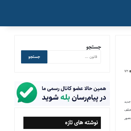
جستجو
جستجو
72
جدید
ختلف
حضور
نوشته های تازه