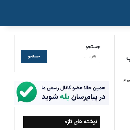
جستجو
وب
جستجو
61
نوشته های تازه