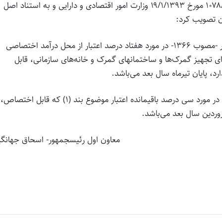
هیأت وزیران در جلسه ۲۱/۲/۱۳۹۳ به پیشنهاد شماره ۱۰۷۸/۵۶ مورخ ۱۹/۱/۱۳۹۳ وزارت امور اقتصادی و دارایی و به استناد اصل
 تصویب کرد:
۱- مهلت مقـرر در ماده (۶۴) قانون محاسبـات عمومی کشور -مصوب ۱۳۶۶- در مورد هفتاد درصد اعتبار از محل درآمد اختصاصی
(۱۶۰) قانون امور گمرکی -مصوب ۱۳۹۰- که برای تجهیز گمرک‌ها و ساختمانهای گمرک و خانه‌های سازمانی، قابل
، پایان تیرماه سال بعد می‌باشد.
۲ـ مهلت مقرر در ماده (۶۴) قانون محاسبات عمومی کشور در مورد سی درصد باقیمانده اعتبار موضوع بند (۱) که قابل اختصاص،
وردین سال بعد می‌باشد.
معاون اول رئیس‎جمهور- اسحاق جهانگیری