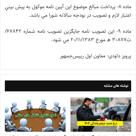
ماده 8- پرداخت مبالغ موضوع اين آيين نامه موكول به پيش بيني
اعتبار لازم و تصويب در بودجه سالانه شورا مي باشد.
ماده 9- اين تصويب نامه جايگزين تصويب نامه شماره 67842/
ت30877 هـ مورخ 20/11/1383 مي شود.
پرویز داودی- معاون اول رییس‌جمهور
نوشته های مشابه