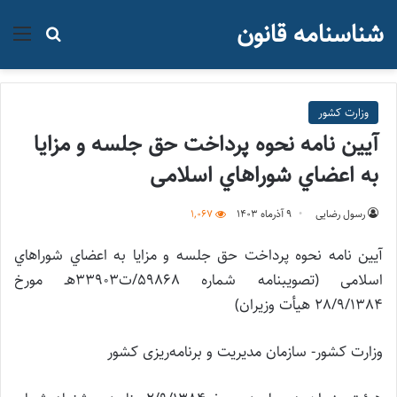
شناسنامه قانون
منو
جستجو ب
وزارت کشور
آيين نامه نحوه پرداخت حق جلسه و مزايا
به اعضاي شوراهاي اسلامی
رسول رضایی
۹ آذر‌ماه ۱۴۰۳
1,067
آيين نامه نحوه پرداخت حق جلسه و مزايا به اعضاي شوراهاي
اسلامی (تصویبنامه شماره 59868/ت33903هـ مورخ
28/9/1384 هیأت وزیران)
وزارت کشور- سازمان مدیریت و برنامه‌ریزی کشور