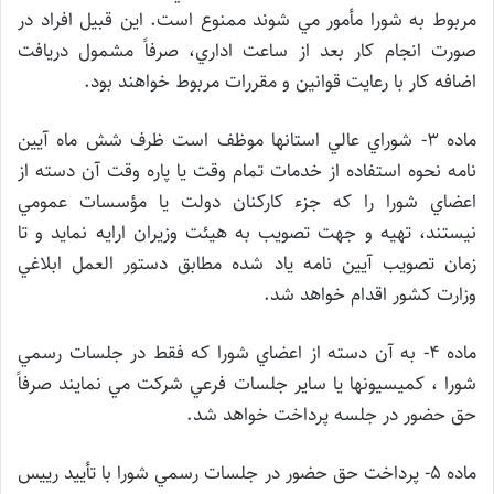
مربوط به شورا مأمور مي شوند ممنوع است. اين قبيل افراد در
صورت انجام كار بعد از ساعت اداري، صرفاً مشمول دريافت
اضافه كار با رعايت قوانين و مقررات مربوط خواهند بود.
ماده 3- شوراي عالي استانها موظف است ظرف شش ماه آيين
نامه نحوه استفاده از خدمات تمام وقت يا پاره وقت آن دسته از
اعضاي شورا را كه جزء كاركنان دولت يا مؤسسات عمومي
نيستند، تهيه و جهت تصويب به هيئت وزيران ارايه نمايد و تا
زمان تصويب آيين نامه ياد شده مطابق دستور العمل ابلاغي
وزارت كشور اقدام خواهد شد.
ماده 4- به آن دسته از اعضاي شورا كه فقط در جلسات رسمي
شورا ، كميسيونها يا ساير جلسات فرعي شركت مي نمايند صرفاً
حق حضور در جلسه پرداخت خواهد شد.
ماده 5- پرداخت حق حضور در جلسات رسمي شورا با تأييد رييس