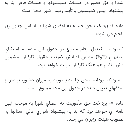
شورا و حق حضور در جلسات كميسيونها و جلسات فرعي بنا به
پيشنهاد رييس كميسيون و تأييد رييس شورا مجاز است.
ماده 6- پرداخت حق جلسه به اعضاي شورا بر اساس جدول زير
انجام مي شود:
تبصره 1- تعديل ارقام مندرج در جدول اين ماده به استثناي
رديفهاي (3و4) مطابق افزايش ضريب حقوق كاركنان مشمول
قانون نظام هماهنگ كاركنان دولت خواهد بود.
تبصره 2- پرداخت حق جلسه با توجه به ميزان حضور، بيشتر از
سقفهاي تعيين شده در جدول اين ماده ممنوع است.
ماده 7- پرداخت حق مأموريت به اعضاي شورا به موجب آيين
نامه اي خواهد بود كه بنا به پيشنهاد شواري عالي استانها به
تصويب هيئت وزيران مي رسد.