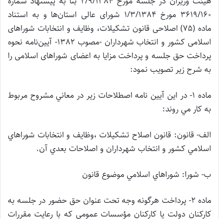
هیئت وزیران در جلسه مورخ 2/9/1384 بنا به پیشنهاد شماره
3619/160 مورخ 1/3/1384 شورای عالی استان‌ها و به استناد
ماده (75) اصلاحی قانون تشکیلات، وظایف و انتخابات شوراهای
اسلامی کشور و انتخاب شهرداران -مصوب 1382- آیین‌نامه نحوه
پرداخت حق جلسه و پرداخت مزایا به اعضای شوراهای اسلامی را
به شرح زیر تصویب نمود:
ماده 1- در اين آيين نامه اصطلاحات زير در معاني مشروح مربوط
به كار مي روند:
الف- قانون: قانون اصلاح تشكيلات ،وظايف و انتخابات شوراهاي
اسلامي كشور و انتخاب شهرداران و اصلاحات بعدي آن.
ب- شورا: شوراهاي اسلامي موضوع قانون
ماده 2- پرداخت هرگونه وجه تحت عنوان حق حضور در جلسه به
كاركنان دولت يا كاركنان مؤسسات عمومي كه با رعايت مقررات