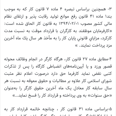
۳- همچنین براساس تبصره ۴ ماده ۷ قانون کار که به موجب
بند۱ ماده ۴۱ قانون رفع موانع تولید رقابت پذیر و ارتقای نظام
مالی کشور مصوب ۱۳۹۴/۰۲/۰۱ به قانون کار الحاق شده است:
«كارفرمايان موظفند به كارگران با قرارداد موقت به نسبت مدت
كاركرد، مزاياي قانوني پايان ‌كار را به مأخذ هر سال يك‌ ماه آخرين
مزد پرداخت نمايند. »
۴-‌مطابق ماده ۲۷ قانون کار، هر‌گاه کارگر در انجام وظائف محوله
قصور ورزد و یا آیین‌نامه‌های انضباطی کارگاه را پس از تذکرات
کتبی نقض نماید کارفرما حق دارد در‌صورت اعلام نظر مثبت
شورای اسلامی کار علاوه بر مطالبات و حقوق معوقه به نسبت هر
سال سابقه کار معادل یک ماه آخرین حقوق کارگر را به‌عنوان
«‌حق سنوات» به وی پرداخته و قرارداد کار را فسخ نماید…»
۵-براساس ‌ماده ۳۱ قانون کار ، چنانچه خاتمه قرارداد کار به