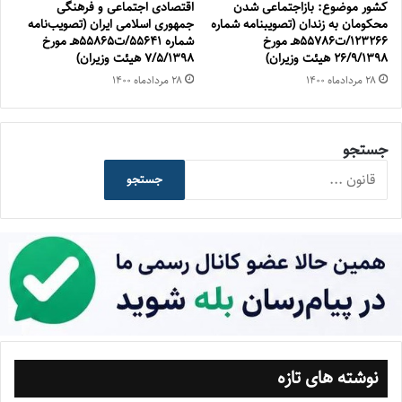
کشور موضوع: بازاجتماعی شدن
اقتصادی اجتماعی و فرهنگی
محکومان به زندان (تصویبنامه‌ شماره
جمهوری اسلامی ایران (تصویب‌نامه
123266/ت55786هـ مورخ
شماره 55641/ت55865هـ مورخ
26/9/1398 هیئت وزیران)
7/5/1398 هیئت وزیران)
۲۸ مرداد‌ماه ۱۴۰۰
۲۸ مرداد‌ماه ۱۴۰۰
جستجو
جستجو
نوشته های تازه