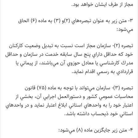
مجاز از طرف ايشان خواهد بود.
3- متن زير به عنوان تبصره‌هاي (2)‌و (3)‌ به ماده (6) الحاق
مي‌شود:
تبصره (2)- سازمان مجاز است نسبت به تبديل وضعيت كاركنان
خود كه حداقل داراي پنج سال سابقه خدمت در سازمان و حداقل
مدرك كارشناسي يا معادل حوزوي آن مي‌باشند، از پيماني يا
قراردادي به رسمي اقدام نمايد.
تبصره (3)- سازمان مي‌تواند با توجه به ماده (75) قانون
محاسبات عمومي كشور و دستورالعمل اجرايي آن، بخشي از
اعتبار خود را به واحدهاي استاني ابلاغ اعتبار نمايد و در واحدهاي
استاني خود ذيحساب داشته باشد.
4- متن زير جايگزين ماده (8)‌ مي‌شود: