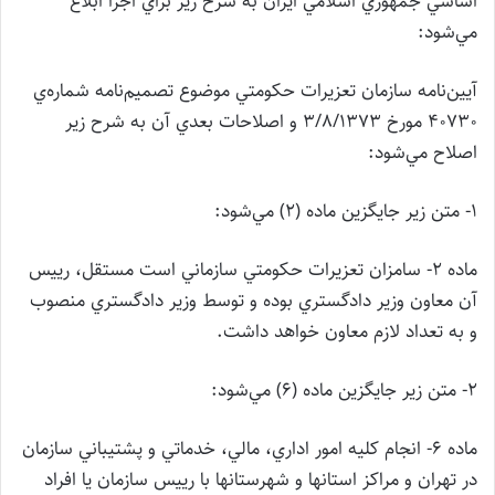
اساسي جمهوري اسلامي ايران به شرح زير براي اجرا ابلاغ
مي‌شود:
آيين‌نامه سازمان تعزيرات حكومتي موضوع تصميم‌نامه شماره‌ي
40730 مورخ 3/8/1373 و اصلاحات بعدي آن به شرح زير
اصلاح مي‌شود:
1- متن زير جايگزين ماده (2) مي‌شود:
ماده 2- سامزان تعزيرات حكومتي سازماني است مستقل، رييس
آن معاون وزير دادگستري بوده و توسط وزير دادگستري منصوب
و به تعداد لازم معاون خواهد داشت.
2- متن زير جايگزين ماده (6) مي‌شود:
ماده 6- انجام كليه امور اداري،‌ مالي، خدماتي و پشتيباني سازمان
در تهران و مراكز استانها و شهرستانها با رييس سازمان يا افراد