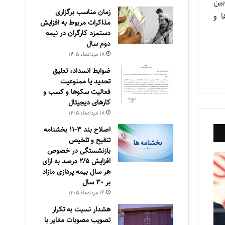
بین
زمان مناسب برگزاری
 و
مذاکرات مربوط به افزایش
دستمزد کارگران در نیمه
دوم سال
۱۸ مرداد‌ماه ۱۴۰۵
ضوابط انسداد، تعليق
تحديد يا ممنوعيت
فعاليت سكوها و كسب و
كارهای ديجيتال
۱۸ مرداد‌ماه ۱۴۰۵
اصلاح بند ۳‏-۱۱ بخشنامه
تنقیح و تلخیص
بازنشستگی در خصوص
افزایش ۵‏‏‏‏‏‏‏‏‏/۲ درصد به ازای
هر سال بیمه پردازی مازاد
بر ۳۰‏ سال
۱۶ مرداد‌ماه ۱۴۰۵
هشدار نسبت به تکرار
تصویب مصوبات مغایر با