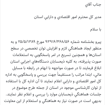
جناب آقاي
مدير كل محترم امور اقتصادي و دارايي استان
با سلام
پيرو بخشنامه شماره ۹۳۹۱۶/۴۶۸/۵۶ مورخ ۲۵/۵/۱۳۸۹ و به
منظور ايجاد هماهنگي لازم و افزايش توان تخصصي در سطح
استان‌ها و همچنين تسريع در امر پاسخگويي به استعلامات
صورت پذيرفته، به كليه ذيحسابان دستگاه‌هاي اجرايي استان
ابلاغ فرمايند تا در صورت مواجهه با ابهام در رابطه با مسايل
مالي، ابتدا مراتب را مستقيماً جهت بررسي و پاسخگويي به اداره
كل امور اقتصادي و دارايي اعلام نمايند تا آن اداره كل با استفاده
از توان كارشناسي موجود در استان از جمله طرح موضوع در
جلسات هماهنگي ذيحسابان موارد را بررسي و اعلام نظر نمايند.
بديهي است در صورت نياز به هماهنگي و استعلام از اين معاونت