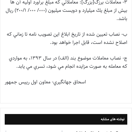
۳- معاملات برزگ[بزرگ]: معاملاتي كه مبلغ برآورد اوليه آن ها
بيش از مبلغ يك ميليارد و دويست ميليون (۰۰۰/ ۰۰۰/ ۲۰۰/۱) ريال
باشد.
ب- نصاب تعيين شده از تاريخ ابلاغ اين تصويب نامه تا زماني كه
اصلاح نشده است، قابل اجرا خواهد بود.
ج- نصاب معاملات موضوع بند (الف) در سال ۱۳۹۳، به مواردي
كه معامله به صورت مزايده انجام مي شود، تسري مي يابد.
اسحاق جهانگيري- معاون اول رييس جمهور
نوشته های مشابه