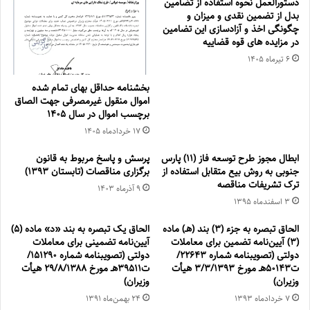
دستورالعمل نحوه استفاده از تضامین
بدل از تضمین نقدی و میزان و
چگونگی اخذ و آزادسازی این تضامین
در مزایده های قوه قضاییه
۶ تیر‌ماه ۱۴۰۵
بخشنامه حداقل بهای تمام شده
اموال منقول غیرمصرفی جهت الصاق
برچسب اموال در سال ۱۴۰۵
۱۷ خرداد‌ماه ۱۴۰۵
ابطال مجوز طرح توسعه فاز (11) پارس
پرسش و پاسخ مربوط به قانون
جنوبی به روش بیع متقابل استفاده از
برگزاری مناقصات (تابستان 1393)
ترک تشریفات مناقصه
۹ آذر‌ماه ۱۴۰۳
۳ اسفند‌ماه ۱۳۹۵
الحاق تبصره به جزء (۳) بند (هـ) ماده
الحاق یک تبصره به بند «د» ماده (۵)
(۳) آیین‌نامه تضمین برای معاملات
آیین‌نامه تضمینی برای معاملات
دولتی (تصویبنامه شماره ۲۲۶۴۳/
دولتی (تصويبنامه شماره ۱۵۱۲۹۰/
ت۵۰۱۴۳هـ مورخ ۳/۳/۱۳۹۳ هیأت
ت۳۹۵۱۱هـ مورخ ۲۹/۸/۱۳۸۸ هيأت
وزیران)
وزيران)
۷ خرداد‌ماه ۱۳۹۳
۲۴ بهمن‌ماه ۱۳۹۱