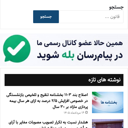
جستجو
جستجو
نوشته های تازه
اصلاح بند ۳‏-۱۱ بخشنامه تنقیح و تلخیص بازنشستگی
در خصوص افزایش ۵‏‏‏‏‏‏‏‏‏/۲ درصد به ازای هر سال بیمه
پردازی مازاد بر ۳۰‏ سال
۱۶ مرداد‌ماه ۱۴۰۵
هشدار نسبت به تکرار تصویب مصوبات مغایر با آرای