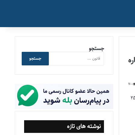
جستجو
 شماره
جستجو
70
۵۰هـ مورخ ۲۵/۱۲/۱۳۹۲
نوشته های تازه