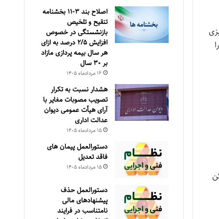
اصلاح بند ۳‏-۱۱ بخشنامه
تنقیح و تلخیص
یزی
بازنشستگی در خصوص
افزایش ۵‏‏‏‏‏‏‏‏‏/۲ درصد به ازای
ا
هر سال بیمه پردازی مازاد
بر ۳۰‏ سال
۱۶ مرداد‌ماه ۱۴۰۵
هشدار نسبت به تکرار
تصویب مصوبات مغایر با
آرای هیأت عمومی دیوان
عدالت اداری
۱۵ مرداد‌ماه ۱۴۰۵
دستورالعمل پیمان های
فاقد تعدیل
۱۵ مرداد‌ماه ۱۴۰۵
ن
دستورالعمل حذف
پيشنهادهای مالی
نامتناسب در فرايند