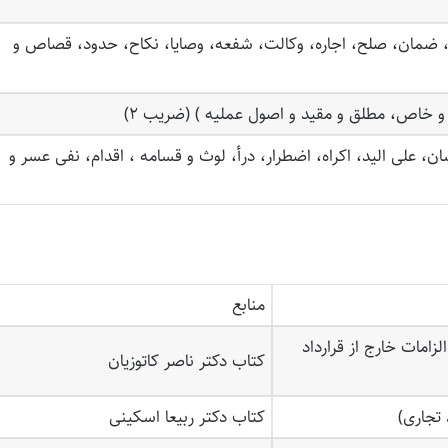
 ضمان، صلح، اجاره، وکالت، شفعه، وصایا، نکاح، حدود، قصاص و
و خاص، مطلق و مقید و اصول عملیه ) (ضریب ۲)
ن، علی الید، اکراه، اضطرار، درأ، لوث و قسامه ، اقدام، نفی عسر و
منابع
دنی( مباحث: بیع، اجاره (عقود معین 1)( الزامات خارج از قرارداد
کتاب دکتر ناصر کاتوزیان
کتاب دکتر ربیعا اسکینی