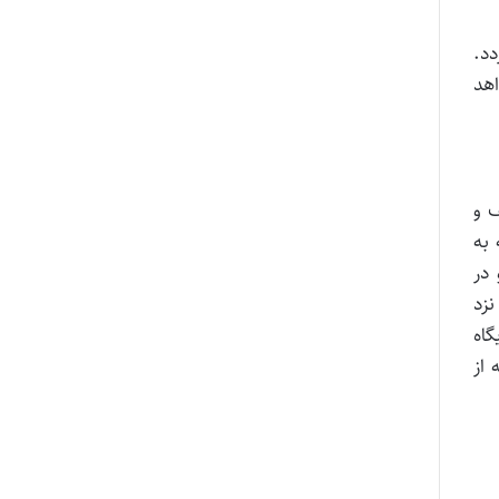
دد.
هد
 و
 لغایت ۱۴۰۰/۱۰/۱۱ با مراجعه به
یند و در
نزد
گاه
 از