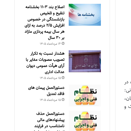
اصلاح بند ۳‏-۱۱ بخشنامه
تنقیح و تلخیص
بازنشستگی در خصوص
افزایش ۵‏‏‏‏‏‏‏‏‏/۲ درصد به ازای
هر سال بیمه پردازی مازاد
بر ۳۰‏ سال
۱۶ مرداد‌ماه ۱۴۰۵
هشدار نسبت به تکرار
تصویب مصوبات مغایر با
آرای هیأت عمومی دیوان
عدالت اداری
۱۵ مرداد‌ماه ۱۴۰۵
در
دستورالعمل پیمان های
نی:
فاقد تعدیل
ه متقاضیان،
۱۵ مرداد‌ماه ۱۴۰۵
ک و
دستورالعمل حذف
پيشنهادهای مالی
نامتناسب در فرايند