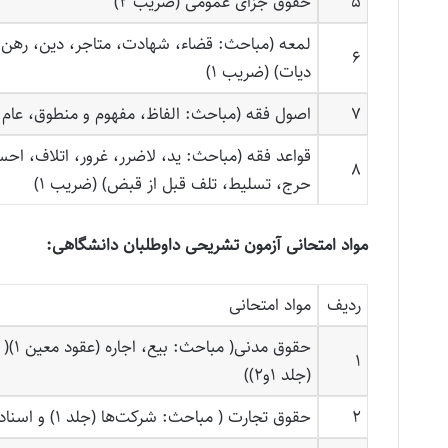
۵
حقوق جزای عمومی (ضریب ۲)
لمعه (مباحث: قضاء، شهادت، متاجر، دین، رهن،
۶
دیات) (ضریب ۱)
۷
اصول فقه (مباحث: الفاظ، مفهوم و منطوق، عام 
قواعد فقه (مباحث: ید، لاضرر، غرور، اتلاف، احسا
۸
حرج، تسلیط، تلف قبل از قبض) (ضریب ۱)
مواد امتحانی آزمون تشریحی داوطلبان دانشگاهی:
ردیف
مواد امتحانی
حقوق م
1
(جلد 1و2))
2
حقوق تجارت ( مباحث: شرکت‌ها (جلد 1) و اسناد تجاری)