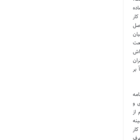
 كشوری و ماده
كار
مول مقررات قانون كار در موضوع پرداخت عیدی وجود ندارد و حكم مقرر در بند ۹ اصل
یان
نعت
 پاداش
ران
بر
ودن دادنامه
ی و
ر اعم از
ینه
كار
ران و عرف