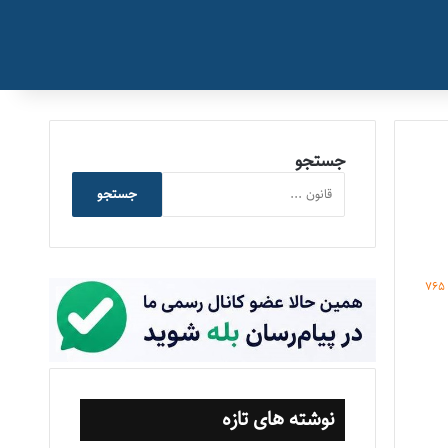
جستجو
جستجو
765
نوشته های تازه