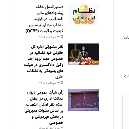
دستورالعمل حذف
پيشنهادهای مالی
نامتناسب در فرايند
انتخاب مشاور براساس
كيفيت و قيمت (QCBS)
و نامه
۱۴ مرداد‌ماه ۱۴۰۵
نظر مشورتی اداره کل
حقوقی قوه قضائیه در
خصوص عدم لزوم اخذ
وکیل دادگستری در هیئت
های رسیدگی به تخلفات
ری
اداری
۱۴ مرداد‌ماه ۱۴۰۵
رأی هیأت عمومی دیوان
عدالت اداری در ابطال
اعلام نظر امکان انتصاب
بر اساس سنوات مدیریتی
در بخش غیردولتی و
خصوصی
۱۳ مرداد‌ماه ۱۴۰۵