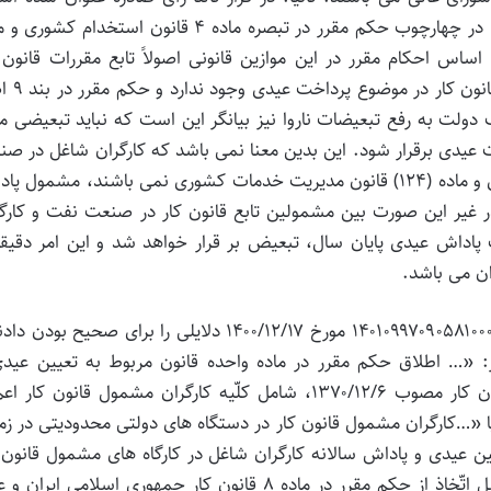
«كارگران شاغل در دستگاه های دولتی كه به كارگیری آنها در چهارچوب حكم مقرر در تبصره ماده ۴ قانون استخدام
ساس احكام مقرر در این موازین قانونی اصولاً تابع مقررات قانون 
هستند و مبنایی برای خارج كردن آنها از ش
ولت به رفع تبعیضات ناروا نیز بیانگر این است كه نباید تبعیضی م
یدی برقرار شود. این بدین معنا نمی باشد كه كارگران شاغل در ص
نفت كه اساساً مشمول ماده (۴) قانون استخدامی كشوری و ماده (۱۲۴) قانون مدیریت خدمات كشوری نمی باشند، مشمول
ر غیر این صورت بین مشمولین تابع قانون كار در صنعت نفت و كارگ
اش عیدی پایان سال، تبعیض بر قرار خواهد شد و این امر دقیقاً 
۳ـ هیئت عمومی دیوان عدالت اداری در دادنامه شماره ۱۴۰۱۰۹۹۷۰۹۰۵۸۱۰۰۰۴ مورخ ۱۴۰۰/۱۲/۱۷ دلایلی را برای صحیح ب
وان نموده است نظیر: «… اطلاق حكم مقرر در ماده واحده قانون مربوط به تعیین عید
پاداش سالانه كارگران شاغل در كارگاه های مشمول قانون كار مصوب ۱۳۷۰/۱۲/۶، شامل كلّیه كارگران مشمول قانون كا
…كارگران مشمول قانون كار در دستگاه های دولتی محدودیتی در زم
ین عیدی و پاداش سالانه كارگران شاغل در كارگاه های مشمول قانون 
مصوب ۱۳۷۰/۱۲/۶ تعیین شده، ندارند و وحدت ملاك قابل اتّخاذ از حكم مقرر در ماده ۸ قانون كار جمهوری اسلامی ای