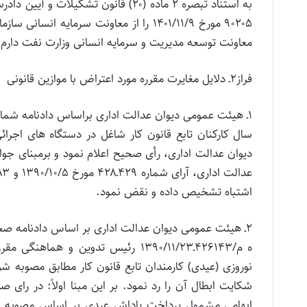
به استناد تبصره ۲ ماده (۲۰) قانون ت
معاونت توسعه مدیریت و سرمایه انسانی وزارت نفت دارم.
فراز۲ـ دلایل مغایرت مقرره مورد اعتراض با موازین قانونی
اشتباه تشخیص داده و نقض نمود.
ه م/۴۲۶۱۴۳ـ۱۳۹۰/۱۱/۲۳ رئیس تدوین 
نوروزی (عیدی) كارمندان تابع قانون كار مطابق مصوبه شو
شكایت ابطال آن را رد نمود. بر این مبنا اولاً: در رای 
ابهامی مشمول پرداخت پاداش عیدی بر اساس مصوبه شورای