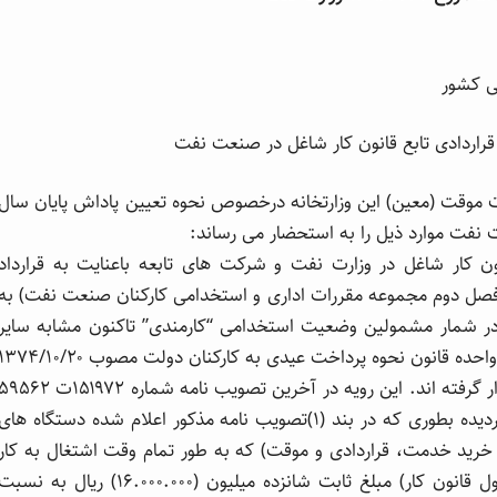
ی کشور
قراردادی تابع قانون کار شاغل در صنعت نفت
 موقت (معین) این وزارتخانه درخصوص نحوه تعیین پاداش پایان سال
ت نفت موارد ذیل را به استحضار می رساند:
نون کار شاغل در وزارت نفت و شرکت های تابعه باعنایت به قرارداد
قیم با صنعت نفت (مستند به قسمت ۲۴ـ۲۰۰۰۱) فصل دوم مجموعه مقررات اداری و استخدامی کارکنان صنعت نفت) به
د در شمار مشمولین وضعیت استخدامی “کارمندی” تاکنون مشابه سایر
کارمندان از لحاظ پرداخت عیدی کماکان مشمول ماده واحده قانون نحوه پرداخت عیدی به کارکنان دولت مصوب ۷۴/۱۰/۲۰
و عیدی اعلامی سالانه از سوی هیئت محترم وزیران قرار گرفته اند. این رویه در آخرین تصویب نامه شماره ۱۵۱۹۷۲ت ۲
هـ مورخ ۱۴۰۰/۱۱/۲۷ هیأت محترم وزیران نیز تصریح گردیده بطوری که در بند (۱)تصویب نامه مذکور اعلام شده دستگاه های
، خرید خدمت، قراردادی و موقت) که به طور تمام وقت اشتغال به کار
دارند (به استثنای کارگران شاغل در کارگاه های مشمول قانون کار) مبلغ ثابت شانزده میلیون (۱۶.۰۰۰.۰۰۰) ریال به نسب