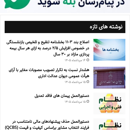
نوشته های تازه
اصلاح بند ۳‏-۱۱ بخشنامه تنقیح و تلخیص بازنشستگی
در خصوص افزایش ۵‏‏‏‏‏‏‏‏‏/۲ درصد به ازای هر سال بیمه
پردازی مازاد بر ۳۰‏ سال
۱۶ مرداد‌ماه ۱۴۰۵
هشدار نسبت به تکرار تصویب مصوبات مغایر با آرای
هیأت عمومی دیوان عدالت اداری
۱۵ مرداد‌ماه ۱۴۰۵
دستورالعمل پیمان های فاقد تعدیل
۱۵ مرداد‌ماه ۱۴۰۵
دستورالعمل حذف پيشنهادهای مالی نامتناسب در
فرايند انتخاب مشاور براساس كيفيت و قيمت (QCBS)