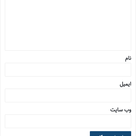
ی
د
گ
ا
ه
*
نام
ایمیل
وب‌ سایت