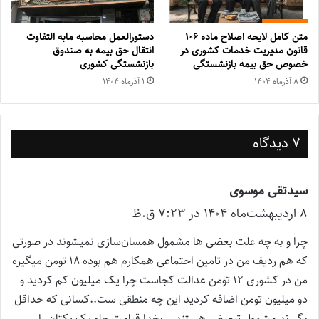
متن کامل لایحه اصلاح ماده ۱۰۶
دستورالعمل محاسبه مابه التفاوت
قانون مدیریت خدمات کشوری در
انتقال حق بیمه به صندوق
خصوص حق بیمه بازنشستگی
بازنشستگی کشوری
۸ آذر‌ماه ۱۴۰۴
۱ آذر‌ماه ۱۴۰۴
7 دیدگاه
سیدتقی موسوی
گ
۸ اردیبهشت‌ماه ۱۴۰۴ در ۷:۲۳ ق.ظ
ف
ت
چرا و به چه علت بعضی ها مشمول همسان‌سازی نمیشوند در صورتی
:
که هم ردیف من در تامین اجتماعی همکارم هم بوده ۱۸ تومن میگیره
من در کشوری ۱۲ تومن عدالت کجاست چرا یک میلیون کم کردید و
دو میلیون تومن اضافه کردید این چه منطقی ست..کسانی که حداقل
بگیرند مشمول تبعیض هستند …بخدا قیامت جلو یک یکتان را