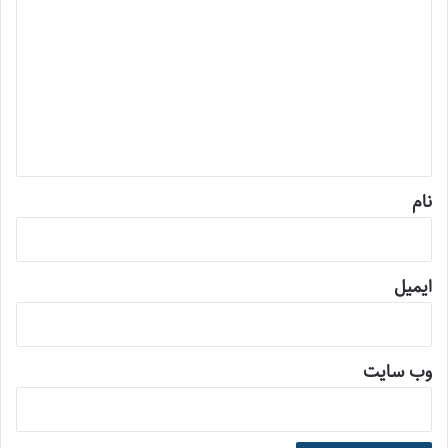
ی
د
گ
ا
ه
*
نام
ایمیل
وب‌ سایت