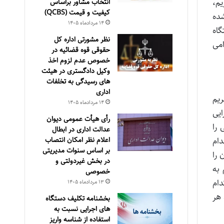
یم،
انتخاب مشاور براساس
كيفيت و قيمت (QCBS)
شده
۱۴ مرداد‌ماه ۱۴۰۵
گاه
نظر مشورتی اداره کل
امی
حقوقی قوه قضائیه در
خصوص عدم لزوم اخذ
وکیل دادگستری در هیئت
های رسیدگی به تخلفات
اداری
ریم
۱۴ مرداد‌ماه ۱۴۰۵
ایی
رأی هیأت عمومی دیوان
 را
عدالت اداری در ابطال
دام
اعلام نظر امکان انتصاب
بر اساس سنوات مدیریتی
 را
در بخش غیردولتی و
 به
خصوصی
دام
۱۳ مرداد‌ماه ۱۴۰۵
 هر
بخشنامه تکلیف دستگاه
های اجرایی نسبت به
استفاده از شناسه واریز