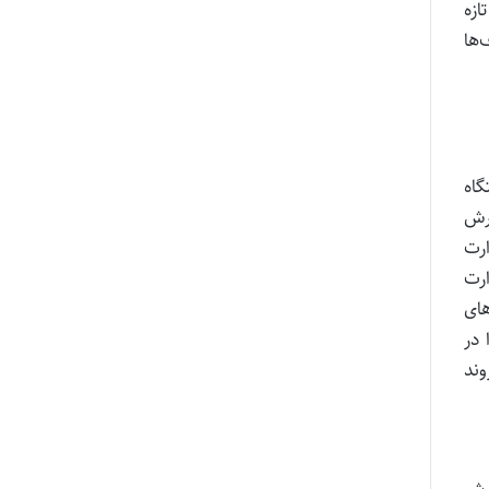
ازه
‌ها
گاه
رش
ارت
زارت
های
در
وند
ورش