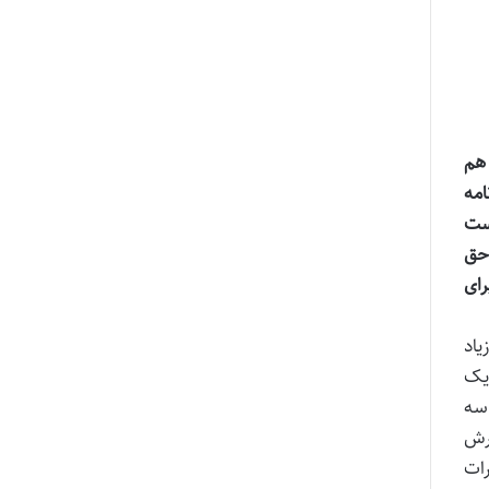
 هم
امه
است
حق
رای
یاد
است یک
سه
ورش
ر بود چیزی حدود ۴ و ۲۰۰-۳۰۰ با کسورات