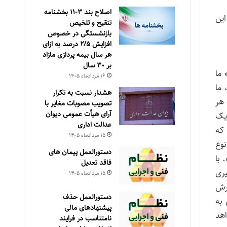
اصلاح بند ۳‏-۱۱ بخشنامه
امل این
تنقیح و تلخیص
بازنشستگی در خصوص
افزایش ۵‏‏‏‏‏‏‏‏‏/۲ درصد به ازای
هر سال بیمه پردازی مازاد
بر ۳۰‏ سال
 ما
۱۶ مرداد‌ماه ۱۴۰۵
 ما
هشدار نسبت به تکرار
 هر
تصویب مصوبات مغایر با
آرای هیأت عمومی دیوان
 یک
عدالت اداری
 که
۱۵ مرداد‌ماه ۱۴۰۵
نوع
دستورالعمل پیمان های
 با
فاقد تعدیل
یری
۱۵ مرداد‌ماه ۱۴۰۵
ورش
دستورالعمل حذف
 به
پيشنهادهای مالی
نه خواهد
نامتناسب در فرايند