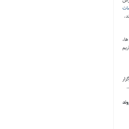
مات
د.
ها،
ریم
زار
.
وند