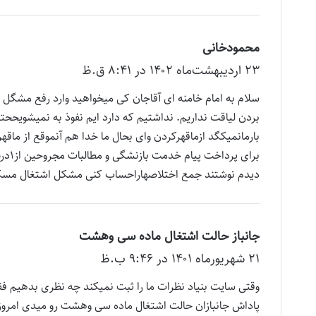
محمودخانی
گ
۲۳ اردیبهشت‌ماه ۱۴۰۲ در ۸:۴۱ ق.ظ
ف
ت
سلام به امام خامنه ای آقاجان کی میخواهید وارد رفع مشگل م
:
بردن لیاقت نداریم. نداشتیم که دارد ایم نفوذ به نمیشویحح
بارمانمیکگد ازماقهرکردن وای بحال ما خدا هم آنموقع از ماقه
دیدم نوشتند جمع اختلاصهاراحساب کنی مشکل اشتغال مسکن 
جانباز حالت اشتغال ماده سی وهشت
گ
۲۱ شهریور‌ماه ۱۴۰۱ در ۹:۴۶ ب.ظ
ف
ت
وقتی سایت بنیاد نظرات ما را ثبت نمیکند چه نظری بدهیم فق
:
پاداش جانبازان حالت اشتغال ماده سی وهشت رو میدی ام