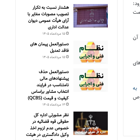
ود:
هشدار نسبت به تکرار
دمت
تصویب مصوبات مغایر با
آرای هیأت عمومی دیوان
عدالت اداری
۱۵ مرداد‌ماه ۱۴۰۵
 آن
دستورالعمل پیمان های
فاقد تعدیل
۱۵ مرداد‌ماه ۱۴۰۵
های
دستورالعمل حذف
پيشنهادهای مالی
نامتناسب در فرايند
به
انتخاب مشاور براساس
رخصوص
كيفيت و قيمت (QCBS)
۱۴ مرداد‌ماه ۱۴۰۵
نظر مشورتی اداره کل
حقوقی قوه قضائیه در
خصوص عدم لزوم اخذ
وکیل دادگستری در هیئت