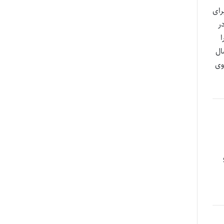
رای
رم دخترم در
ا
ال
وی