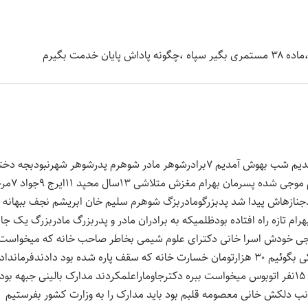
من موجی بمباران شهری شوهرم درجبهه بود بجه بغلم پرت شدیم شب بهوش آمدیم ۷برادرشوهر مادر شوهرم پدرشوهر شهرنبودبج
بود اسرا دوروبرش سرککسوکوشش بست در محل دربسته کم
فلج تا فوتش پارسال منافقین کم کور کردند ۴ماه بدجنازهاش پیدا شد پدبزرگومادربزگ شوهرم سلیم خان ابریشم نجف ببهانه
ازه راه افتاده بودظلمیکه به برادران مادر و پدربزرگ مادربزرگ یک جانب
وجی خودش اسرا خانی دکترای علوم شیمی بخاطر صاحب خانه که میخواست
خودش و اونو بزنه چاقو به بازوی دخترش فرورفت ناقص شهرکی بگوئیم ۳۰ هزارتومان خسارت خانه که سقف پاره شده بود دادندفرماند
بنیادباوجود نامه مسجد. چون کسکهمردباشد دست کار بدونه ۱۵نفر اتوبوس میخواست ببره دکترجاوماراعلمکردند مدارک بالینی جبهه بود