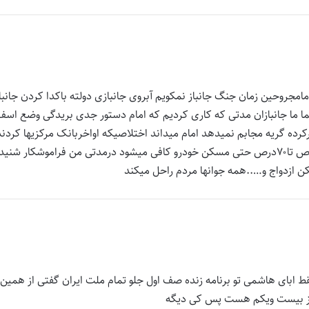
امجروحین زمان جنگ جانباز نمکویم آبروی جانبازی دولته باکدا کردن جانبا
تما ما جانبازان مدتی که کاری کردیم که امام دستور جدی بریدگی وضع اسف
رکرده گریه مجابم نمیدهد امام میداند اختلاصیکه اواخربانک مرکزیها کردند
برای پرداخت پیام خدمت بازنشگی و مطالبات مجروحین از۱درص تا۷۰درص حتی مسکن خودرو کافی میشود درمدتی من فراموشکار شنی
ازدواج و…..همه جوانها مردم راحل میکند
ط ابای هاشمی تو برنامه زنده صف اول جلو تمام ملت ایران گفتی از همین 
روز بیست ویکم هست پس کی دیگه