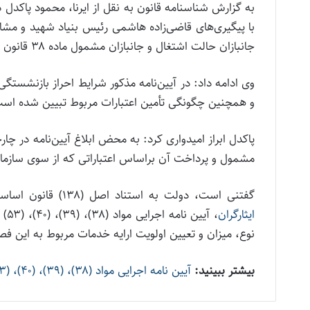
به گزارش شناسنامه قانون به نقل از ایرنا، محمود پاکدل د
با پیگیری‌های قاضی‌زاده هاشمی رئیس بنیاد شهید و مش
جانبازان حالت اشتغال و جانبازان مشمول ماده ۳۸ قانون جامع خدمات ایثارگران به تصویب دولت رسیده است.
وی ادامه داد: در آیین‌نامه مذکور شرایط احراز بازنشس
و همچنین چگونگی تأمین اعتبارات مربوط تبیین شده اس
پاکدل ابراز امیدواری کرد: به محض ابلاغ آیین‌نامه در چا
مشمول و پرداخت آن براساس اعتباراتی که از سوی سازما
گفتنی است، دولت به استناد اصل (۱۳۸) قانون اساسی و تکلیف قانونی مندرج در ماده (۶۱)
ایثارگران
نوع، میزان و تعیین اولویت ارایه خدمات مربوط به این فص
بیشتر ببینید:
آیین نامه اجرایی مواد (۳۸)، (۳۹)، (۴۰)، (۵۳) و (۵۵) از فصل ششم قانون جامع خدمات رسانی به ایثارگران