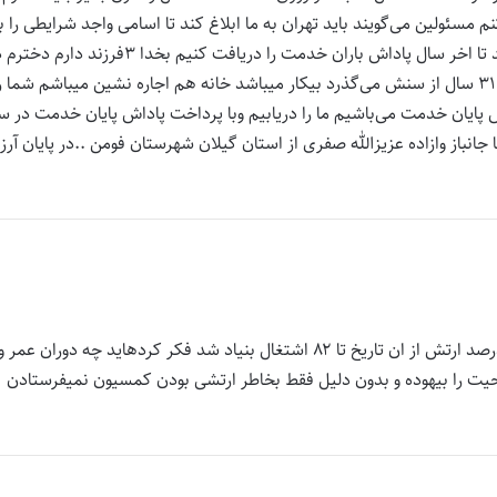
م مسئولین می‌گویند باید تهران به ما ابلاغ کند تا اسامی واجد شرایطی را ب
تهران ارسال کنیم جناب پاکدل اگر امکانش را دارد کمکی کنید تا اخر سال پاداش باران خدمت را دریافت کنیم بخدا ۳فرزند دا
اموزشگاه رانندگی مشغول میباشد ویک جوان تحصیلکرده دار ۳۱ سال از سنش می‌گذرد بیکار میباشد خانه هم اجاره نشین میباشم شما ر
پایان خدمت می‌باشیم ما را دریابیم وبا پرداخت پاداش پایان خدمت در س
 جانباز وازاده عزیزالله صفری از استان گیلان شهرستان فومن ..در پایان آرز
بسلام مسولین محترم جانبازیکه سال ۶۶ مجروح شد و با ۲۷ درصد ارتش از ان تاریخ تا ۸۲ اشتغال بنیاد شد فکر کردهاید چه دوران عمر و
حیت را بیهوده و بدون دلیل فقط بخاطر ارتشی بودن کمسیون نمیفرستادن