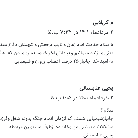
م کربلایی
گ
۲ مرداد‌ماه ۱۴۰۱ در ۷:۳۲ ب.ظ
ف
ت
با سلام خدمت امام زمان و نایب برحقش و شهیدان دفاع مق
:
یعنی ما زنده میمانیم و پپاداش اخر خدمت مارو میدن که یه گره
به امید خدا جانباز ۲۵ درصد اعصاب وروان و شیمیایی
یحیی عنابستانی
گ
۲ خرداد‌ماه ۱۴۰۱ در ۱:۱۵ ب.ظ
ف
ت
سلام ؟
:
جانبازشیمیایی هستم که اززمان اتمام جنگ بدونه شغل وفرزندی
مشکلات معیشتی من وخانواده ازطرف مسعولین مربوطه
یحیی عنابستانی