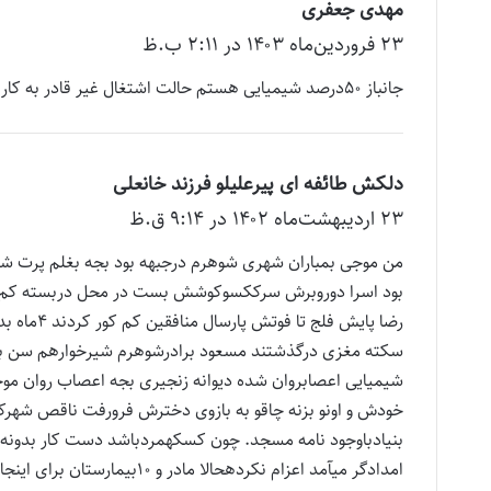
مهدی جعفری
گ
۲۳ فروردین‌ماه ۱۴۰۳ در ۲:۱۱ ب.ظ
ف
ت
جانباز ۵۰درصد شیمیایی هستم حالت اشتغال غیر قادر به کار،ماده ۳۸ مستمری بگیر سپاه ،چگونه پاداش پایان خدمت بگیرم
:
دلکش طائفه ای پیرعلیلو فرزند خانعلی
گ
۲۳ اردیبهشت‌ماه ۱۴۰۲ در ۹:۱۴ ق.ظ
ف
ت
:
رضا پایش 
سکته مغزی درگذشتند مسعود برادرشوهرم شیرخوارهم سن بهرام ت
شیمیایی اعصابروان شده دیوانه زنجیری بجه اعصاب روان م
امدادگر میآمد اعزام نکردهحالا مادر و ۱۰بیمارستان برای اینجانب دلکش خانی معصومه قلبم بود باید مدارک را به وزارت کشور بفرستیم