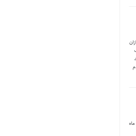
زان
دم
ماه