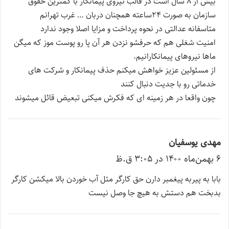
بیش از ۸ سال است در قالب نیروی پیمانکار با کمترین حقوق
سازمان به صورت ۲۴ساعته همچنان دربان … غرب تهرانم
متاسفانه عدالتی در نحوه پرداخت و مزایا اصلا وجود ندارد
امنیت شغلی هم که حرفشو نزدن هر آن پا رو پوست موز که میگن
ماها نیروهای پیمانکارانیم.
از مسئولین عزیز خواهش میکنم حذف پیمانکار و شرکت های
خدماتی رو با جدیت دنبال کنند
چون واقعا در هر زمینه ای که فکرش میکنی تبعیض قائل میشوند
مهدی یوسفیان
گ
۶ بهمن‌ماه ۱۴۰۰ در ۳:۰۵ ق.ظ
ف
ت
بابا به پیربه پیغمبر دارن حق کارگر مثل آب خوردن بالا میکشن کارگر
:
بدبخت هم دستش به هیچ جا وصل نیست