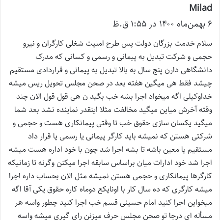
Milad
گ
۶ بهمن‌ماه ۱۴۰۰ در ۱:۵۵ ق.ظ
ف
ت
سلام خدمت بزرگان دولت پس طرح امنیت شغلی کارگران و نیرو
:
حجمی و شرکت تبدیل به پیمانی و رسمی و کسانی که مدرک
دانشگاهی دارن پنج سال به بالا تبدیل به پیمانی و قراردادی مستقیم
چیشد فقط هی میگین هفته بعد در صحن مجلس تحویل ریس میشه
خداوکیلی اگه میخواد اجرا بشه خب بگید ن هی قول قول الان چند
وقته آخرش میاین میگید مخالفت مثلا اینقدر نماینده نشد بعد شما
میگید یکسان سازی حقوق خب تا وقتی پیمانکاری هست و حجمی و
شرکتی هستن که نمیشه باید کارگر پیمانی یا رسمی یا قرار داد
مستقیم یا معین باشه تا بشه اجرا شد چون با خود اداره هست میشه
اجرا شد خود ادارات میان براساس سابقه اجرا میکنن وگرنه تا زمانیکه
کارگرها پیمانکاری و حجمی هستن نمیشه مثل الان بحساب داره اجرا
میشه کارگری که ده سال کار با اونایکع دوماه کاره حقوق یکی آقا اگه
میخواین اجرا کنید امام حسینی قسم خب اجرا کنید چطور واسه هر
مسأله ای درجا تو صحن مجلس حرف میزنن رای گیری میشه واسه