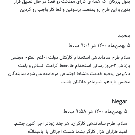
بقول بزرگان اگه همه ی کارای مملکت رو فعلا در حال تعلیق قرار
بدین و این طرح رو بمقصد برسونین واقعا کار واجب رو کردین
محمد
گ
۵ بهمن‌ماه ۱۴۰۰ در ۹:۰۱ ب.ظ
ف
ت
سلام طرح ساماندهی استخدام کارکنان دولت ۱-فتح الفتوح مجلس
:
یازدهم ۲-بروز رسانی استخدام ها.حفظ کرامت انسانی و باعث
بالابردن روحیه خدمت ونشاط اجتماعی درجامعه می شود نمایندگان
مجلس یازدهم شیرمادر حلالتان باشد.
Negar
گ
۵ بهمن‌ماه ۱۴۰۰ در ۹:۵۸ ب.ظ
ف
ت
سلام. طرح ساماندهی کارگران. هر چند زودتر اجرا کنین چشم.
:
امید هزاران هزار کارگر بشما هست اجرتان با اباعبدالله