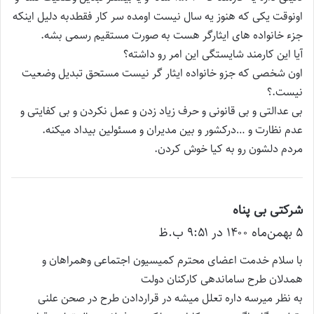
اونوقت یکی که هنوز یه سال نیست اومده سر کار فقطدبه دلیل اینکه
جزء خانواده های ایثارگر هست به صورت مستقیم رسمی بشه.
آیا این کارمند شایستگی این امر رو داشته؟
اون شخصی که جزو خانواده ایثار گر نیست مستحق تبدیل وضعیت
نیست.؟
بی عدالتی و بی قانونی و حرف زیاد زدن و عمل نکردن و بی کفایتی و
عدم نظارت و …درکشور و بین مدیران و مسئولین بیداد میکنه.
مردم دلشون رو به کیا خوش کردن.
شرکتی بی پناه
گ
۵ بهمن‌ماه ۱۴۰۰ در ۹:۵۱ ب.ظ
ف
ت
با سلام خدمت اعضای محترم کمیسیون اجتماعی وهمراهان و
:
همدلان طرح ساماندهی کارکنان دولت
به نظر میرسه داره تعلل میشه در قراردادن طرح در صحن علنی