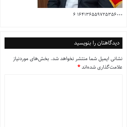
164136559725356000 6
دیدگاهتان را بنویسید
نشانی ایمیل شما منتشر نخواهد شد.
بخش‌های موردنیاز
علامت‌گذاری شده‌اند
*
د
ی
د
گ
ا
ه