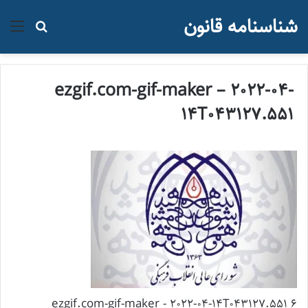
شناسنامه قانون
منو
جستجو ب
ezgif.com-gif-maker – 2022-04-
14T043127.551
ezgif.com-gif-maker - 2022-04-14T043127.551 6