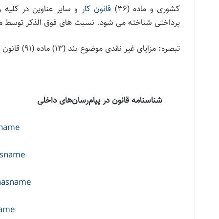
کشوری و ماده (۳۶)
قانون کار
و سایر عناوین در کلیه
پرداختی شناخته می شود. نسبت های فوق الذکر توسط معا
تبصره: مزایای غیر نقدی موضوع بند (۱۳) ماده (۹۱) قانون مالیات های مستقیم از مصادیق این بند محسوب نمی گردد.
شناسنامه قانون در پیام‌رسان‌های داخلی
sname
nasname
enasname
name