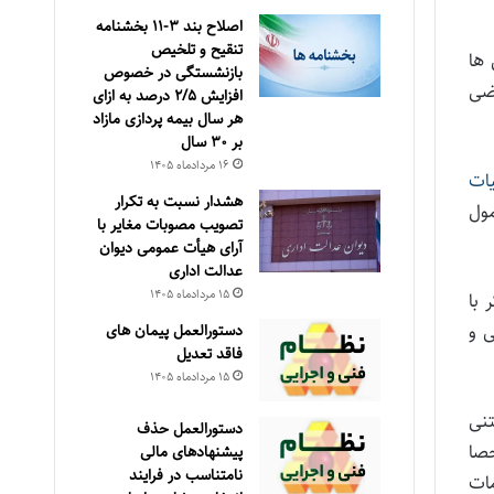
اصلاح بند ۳‏-۱۱ بخشنامه
تنقیح و تلخیص
داختی ها
بازنشستگی در خصوص
تضی
افزایش ۵‏‏‏‏‏‏‏‏‏/۲ درصد به ازای
هر سال بیمه پردازی مازاد
بر ۳۰‏ سال
۱۶ مرداد‌ماه ۱۴۰۵
یات
هشدار نسبت به تکرار
مول
تصویب مصوبات مغایر با
آرای هیأت عمومی دیوان
عدالت اداری
۱۵ مرداد‌ماه ۱۴۰۵
کر با
ی و
دستورالعمل پیمان های
فاقد تعدیل
۱۵ مرداد‌ماه ۱۴۰۵
تنی
دستورالعمل حذف
» (احصا
پيشنهادهای مالی
نامتناسب در فرايند
انون مدیریت خدمات