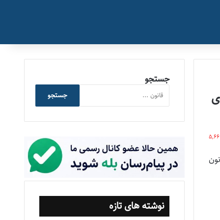
جستجو
ی
جستجو
5,6
رفاهیات و پرداخت های انگیزشی موضوع: مواد (۸۲) و (۸۳) قانون
نوشته های تازه