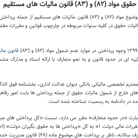
ون مالیات های مستقیم
با هدف رفع ابهام از مصادیق عدم شمول مالیات حقوق موضوع مواد (۸۲) و (۸۳) قانون مالیات های مستقیم از جمله پر
 مالیات حقوق در کلیه سنوات مربوطه در چارچوب قوانین و مقررات مق
قانون مال
یزه ای در حدود قانون و به نحو متعارف با ارائه اسناد و مدارک مش
دادنامه شماره ۱۲۰۷ مورخ ۱۴۰۰/۱۰/۱۵ هیات محترم تخصصی مالیاتی بانکی دیوان عدالت اداری، بخشنامه فوق الذ
های خارج از شمول مالیات حقوق از جمله پرداختی ها بابت امور رفاه
 شده در دادنامه به رسمیت شناخته شده است.
 از عبارت «در حدود متعارف» مقرر می دارد، نسبت «کل پرداختی های مب
بر ماده (۴۰) قانون الحاق موادی به قانون تنظیم برخی از مقررات مالی دولت ۱» به کل «پرداختی ها به حقوق بگیران دولت
شده بر اساس ارقام بودجه) به عنوان مصداقی از حد متعارف سالانه، ناظر بر پرداخت های موضوع ماده (۶۸) ق