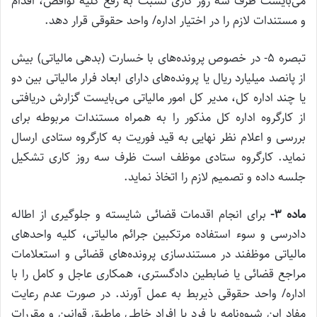
می‌بایست ظرف سه روز کاری نسبت به رفع کلیه نواقص، اقدام
و مستندات لازم را در اختیار اداره/ واحد حقوقی قرار دهد.
تبصره ۵- در خصوص پرونده‌های با خسارت (بدهی مالیاتی) بیش
از پانصد میلیارد ریال یا پرونده‌های دارای ابعاد فرار مالیاتی بین دو
یا چند اداره کل، مدیر کل امور مالیاتی می‌بایست گزارش دریافتی
از کارگروه اداره کل مذکور را به همراه مستندات مربوطه برای
بررسی و اعلام نظر نهایی به قید فوریت به کارگروه ستادی ارسال
نماید. کارگروه ستادی موظف است ظرف سه روز کاری تشکیل
جلسه داده و تصمیم لازم را اتخاذ نماید.
ماده ۳-
برای انجام اقدمات قضائی شایسته و جلوگیری از اطاله
دادرسی و سوء استفاده مرتکبین جرائم مالیاتی، کلیه واحدهای
مالیاتی موظفند در مستندسازی پرونده‌های قضائی و استعلامات
مراجع قضائی یا ضابطین دادگستری، همکاری عاجل و کامل را با
اداره/ واحد حقوقی ذیربط به عمل آورند. در صورت عدم رعایت
مفاد این شیوه‌نامه با فرد یا افراد خاطی ماطبق قوانین و مقررات