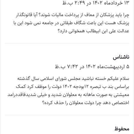
۱۳ خرداد‌ماه ۱۴۰۲ در ۲:۴۹ ب.ظ
ف
ت
چرا باید پزشکان از معاف از پرداخت مالیات شوند؟ آیا قانونگذار
:
پزشک هست این باعث شگاف طبقاتی در جامعه نمی شود این با
عدالت علی ابن ابیطالب همخوانی دارد؟
ناشناس
گ
۵ اردیبهشت‌ماه ۱۴۰۲ در ۷:۴۲ ب.ظ
ف
ت
سلام علیکم خسته نباشید مجلس شورای اسلامی سال گذشته
:
براساس بند ب تبصره 12بودجه 1402 دولت را موظف کرد کمک
معیشتی به صورت ماهانه به معلولان شدید و خیلی شدیدفاقددرامد
اختصاص دهد چرا دولت معلولان را حذف کرده؟
محفوظ
گ