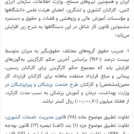
ایران و همچنین نیرو‌های مسلح، وزارت اطلاعات، سازمان انرژی
اتمی، کارکنان کشوری و لشگری، اعضای هیئت علمی دانشگاهها
و مؤسسات آموزش عالی و پژوهشی و قضات و حقوق و دستمزد
مشمولین قانون کار شاغل در این دستگاهها به شرح زیر افزایش
می‌یابد:
۱‌- ضریب حقوق گروه‌های مختلف حقوق‌بگیر به میزان متوسط
بیست درصد (۲۰%) براساس آخرین حکم کارگزینی به‌گون‌های
افزایش یابد که مجموع حکم کارگزینی برای کارکنان رسمی،
پیمانی و مبلغ قرارداد منعقده ماهانه برای کارکنان قرارداد کار
معین(مشخص) و کارکنان
طرح خدمت پزشکان و پیراپزشکان
در
وزارت بهداشت، درمان و آموزش پزشکی به نسب مدت کارکرد،
از هفتاد میلیون (۰۰۰,۰۰۰,۷۰) ریال کمتر نباشد.
تفاوت تطبیق موضوع ماده (۷۸)
قانون مدیریت خدمات کشوری
،
تفاوت تطبیق موضوع جزء (۱) بند (الف) تبصره (۱۲) قانون بودجه
سال ۱۳۹۷ و تفاوت تطبیق موضوع بند (ی) تبصره (۱۲) قانون