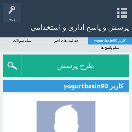
ورود
پرسش و پاسخ اداری و استخدامی
کاربر yogurtbasin90
فعالیت های اخیر
تمام سوالات
تمام پاسخ ها
طرح پرسش
کاربر yogurtbasin90