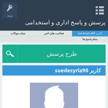
ورود
پرسش و پاسخ اداری و استخدامی
کاربر suedesyria96
فعالیت های اخیر
تمام سوالات
تمام پاسخ ها
طرح پرسش
کاربر suedesyria96