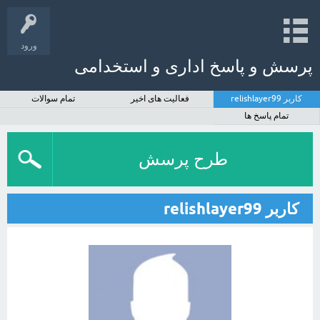
ورود
پرسش و پاسخ اداری و استخدامی
کاربر relishlayer99
فعالیت های اخیر
تمام سوالات
تمام پاسخ ها
طرح پرسش
کاربر relishlayer99