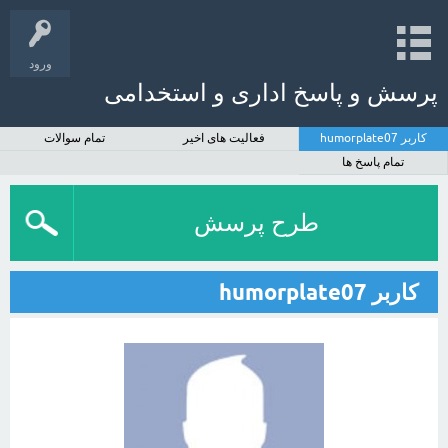
ورود
پرسش و پاسخ اداری و استخدامی
کاربر humorplate07
فعالیت های اخیر
تمام سوالات
تمام پاسخ ها
طرح پرسش
کاربر humorplate07