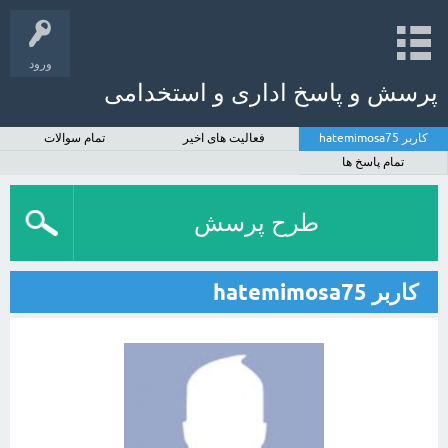
ورود
پرسش و پاسخ اداری و استخدامی
کاربر hatemimosa75
فعالیت های اخیر
تمام سوالات
تمام پاسخ ها
طرح پرسش
کاربر hatemimosa75