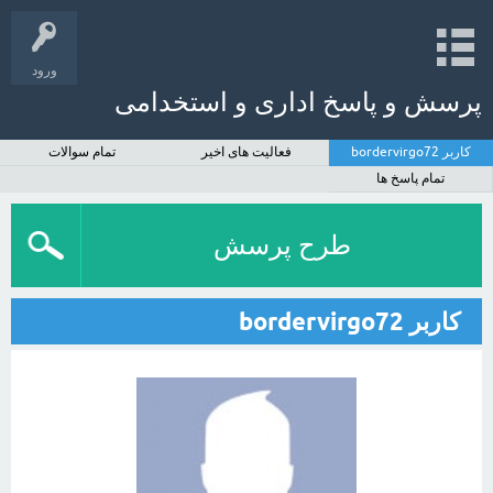
ورود
پرسش و پاسخ اداری و استخدامی
کاربر bordervirgo72
فعالیت های اخیر
تمام سوالات
تمام پاسخ ها
طرح پرسش
کاربر bordervirgo72