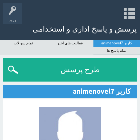
ورود
پرسش و پاسخ اداری و استخدامی
کاربر animenovel7
فعالیت های اخیر
تمام سوالات
تمام پاسخ ها
طرح پرسش
کاربر animenovel7