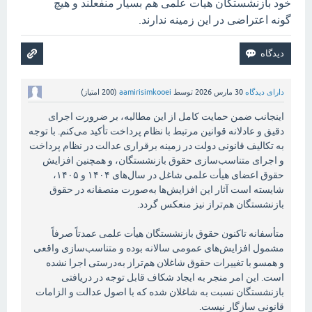
خود بازنشستگان هیات علمی هم بسیار منفعلند و هیچ
گونه اعتراضی در این زمینه ندارند.
دارای دیدگاه
30 مارس 2026
توسط
aamirisimkooei
(
200
امتیاز)
اینجانب ضمن حمایت کامل از این مطالبه، بر ضرورت اجرای
دقیق و عادلانه قوانین مرتبط با نظام پرداخت تأکید می‌کنم. با توجه
به تکالیف قانونی دولت در زمینه برقراری عدالت در نظام پرداخت
و اجرای متناسب‌سازی حقوق بازنشستگان، و همچنین افزایش
حقوق اعضای هیأت علمی شاغل در سال‌های ۱۴۰۴ و ۱۴۰۵،
شایسته است آثار این افزایش‌ها به‌صورت منصفانه در حقوق
بازنشستگان هم‌تراز نیز منعکس گردد.
متأسفانه تاکنون حقوق بازنشستگان هیأت علمی عمدتاً صرفاً
مشمول افزایش‌های عمومی سالانه بوده و متناسب‌سازی واقعی
و همسو با تغییرات حقوق شاغلان هم‌تراز به‌درستی اجرا نشده
است. این امر منجر به ایجاد شکاف قابل توجه در دریافتی
بازنشستگان نسبت به شاغلان شده که با اصول عدالت و الزامات
قانونی سازگار نیست.