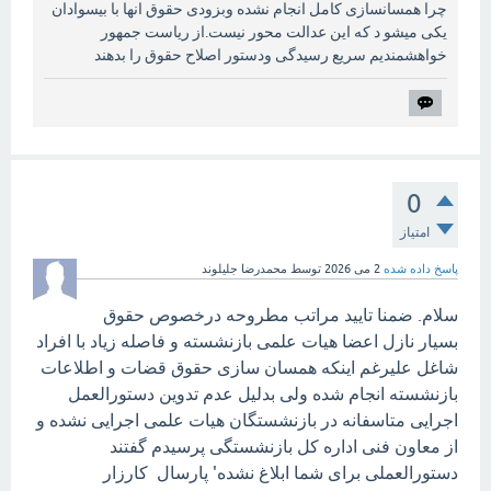
چرا همسانسازی کامل انجام نشده وبزودی حقوق انها با بیسوادان
یکی میشو د که این عدالت محور نیست.از ریاست جمهور
خواهشمندیم سریع رسیدگی ودستور اصلاح حقوق را بدهند
0
امتیاز
پاسخ داده شده
2 می 2026
توسط
محمدرضا جلیلوند
سلام. ضمنا تایید مراتب مطروحه درخصوص حقوق
بسیار نازل اعضا هیات علمی بازنشسته و فاصله زیاد با افراد
شاغل علیرغم اینکه همسان سازی حقوق قضات و اطلاعات
بازنشسته انجام شده ولی بدلیل عدم تدوین دستورالعمل
اجرایی متاسفانه در بازنشستگان هیات علمی اجرایی نشده و
از معاون فنی اداره کل بازنشستگی پرسیدم گفتند
دستورالعملی برای شما ابلاغ نشده' پارسال کارزار