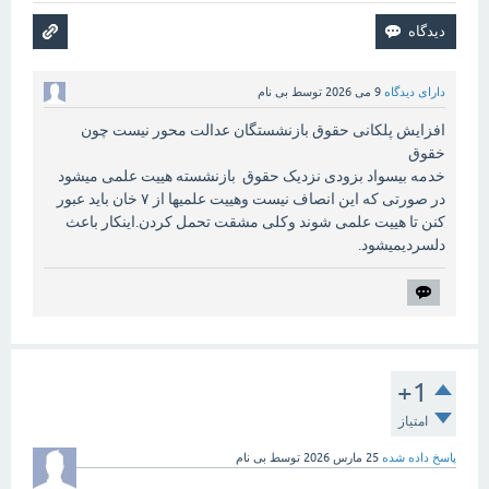
دارای دیدگاه
9 می 2026
توسط
بی نام
افزایش پلکانی حقوق بازنشستگان عدالت محور نیست چون
خقوق
خدمه بیسواد بزودی نزدیک حقوق بازنشسته هییت علمی میشود
در صورتی که این انصاف نیست وهییت علمیها از ۷ خان باید عبور
کنن تا هییت علمی شوند وکلی مشقت تحمل کردن.اینکار باعث
دلسردیمیشود.
+1
امتیاز
پاسخ داده شده
25 مارس 2026
توسط
بی نام