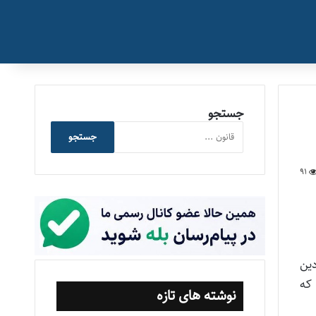
جستجو
جستجو
91
شجو که در آن، مصوبه جلسه ۹۱۵ مورخ ۱۹ فروردین
راسری سال ۱۴۰۵ می رساند که
نوشته های تازه