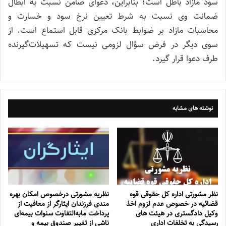
سود مازاد باطل است؛ بنابراین، دعوای ضامن نسبت به ابطال
ضمانت وی نسبت به شرط تعیین نرخ سود و خسارت و
محاسبات مازاد بر ضوابط بانک مرکزی قابل استماع است. از
سوی دیگر در فرض سؤال لزومی نیست که تسهیلات‌‌گیرنده
طرف دعوا قرار گیرد.
نوشته های مشابه
نظر مشورتی اداره کل حقوقی قوه
نظریه مشورتی درخصوص امکان بهره
قضائیه در خصوص عدم لزوم اخذ
مندی فرزندان ایثارگر از معافیت از
وکیل دادگستری در هیئت های
پرداخت مابه‌التفاوت سنوات بیمه‌ای
رسیدگی به تخلفات اداری
ناشی از تغییر صندوق بیمه‌ و